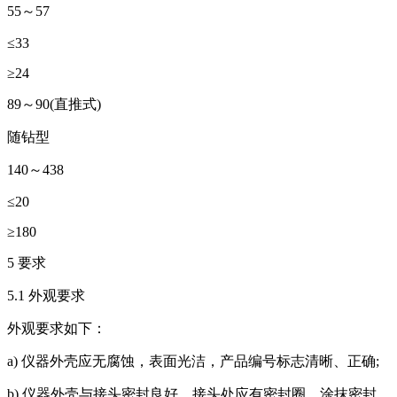
55～57
≤33
≥24
89～90(直推式)
随钻型
140～438
≤20
≥180
5 要求
5.1 外观要求
外观要求如下：
a) 仪器外壳应无腐蚀，表面光洁，产品编号标志清晰、正确;
b) 仪器外壳与接头密封良好，接头处应有密封圈，涂抹密封