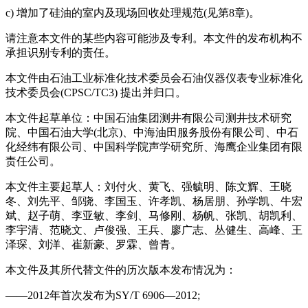
c) 增加了硅油的室内及现场回收处理规范(见第8章)。
请注意本文件的某些内容可能涉及专利。本文件的发布机构不
承担识别专利的责任。
本文件由石油工业标准化技术委员会石油仪器仪表专业标准化
技术委员会(CPSC/TC3) 提出并归口。
本文件起草单位：中国石油集团测井有限公司测井技术研究
院、中国石油大学(北京)、中海油田服务股份有限公司、中石
化经纬有限公司、中国科学院声学研究所、海鹰企业集团有限
责任公司。
本文件主要起草人：刘付火、黄飞、强毓明、陈文辉、王晓
冬、刘先平、邹骁、李国玉、许孝凯、杨居朋、孙学凯、牛宏
斌、赵子萌、李亚敏、李剑、马修刚、杨帆、张凯、胡凯利、
李宇清、范晓文、卢俊强、王兵、廖广志、丛健生、高峰、王
泽琛、刘洋、崔新豪、罗霖、曾青。
本文件及其所代替文件的历次版本发布情况为：
——2012年首次发布为SY/T 6906—2012;