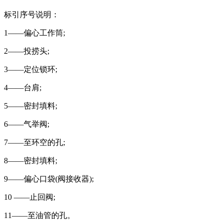
标引序号说明：
1——偏心工作筒;
2——投捞头;
3——定位锁环;
4——台肩;
5——密封填料;
6——气举阀;
7——至环空的孔;
8——密封填料;
9——偏心口袋(阀接收器);
10 ——止回阀;
11——至油管的孔。