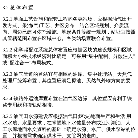
3.2 总 体 布 置
3.2.1 地面工艺设施和配套工程的各类站场，应根据油气田开
发方式、采油(气)工艺、井区分布，结合区域规划、介质流
向、周边已建可依托设施、地形条件等统一规划，站址宜按照
其管辖范围布置在区域中心。各类站场宜联合布置。
3.2.2 化学驱配注系统总体布置应根据区块的建设规模和区域
面积大小经技术经济对比确定，可采用“集中配制、分散注入”
或“配注合一”布局模式。
3.2.3 油气管道的首站宜与相应的油库、集中处理站、天然气
处理厂统筹布置，其位置应满足原油、天然气外输方向的要
求。
3.2.4 铁路外运油库宜布置在油气区边缘，其位置应有利于铁
路专用线和接轨站相接。
3.2.5 油气田水源建设应根据油气田(区块)地面生产和生活 用
水水质、水量要求，在掌握地下水储量分布或江河湖泊、人
工水库地面水文资料的基础上确定水源、水厂、供水泵站的位
置，并根据需求确定供水干、支管网的走向。