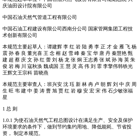
庆油田设计院有限公司
中国石油天然气管道工程有限公司
中国石油工程建设有限公司西南分公司 国家管网集团工程技
术创新有限公司
本规范主要起草人：谭建辉 李 红 岩 陆 勇 李 正 才 金 雁 飞 杨
震 孙 春 良 董光喜 王 念 榕 赵 雪 峰 秦 宝 华 唐 丹 秦慧艳 甄
建 超 蔡 庆 文 孙 红 蕾 刘 杨 龙 张 炯 王志勇 张 斌 孙 海 英 朱
俊 岩 梅 川 寇秋涣 魏成国 王 慧 灵 高 伟 刘 霏 李擎伟韩铁光
王辉文王宗科 苗晓燕
本规范主要审查人：班兴安 沈 珏 新 林 冉 卢 朝 辉 刘 中 庆 周
生 旺 韦 建 中 姜 涛 曹 旭 贾 红 岩 穆 安 宏 宋 伟 石少敏张福
星
1 总 则
1.0.1 为使石油天然气工程总图设计在满足生产、安全及保护
环境要求的条件下，做到节约集约用地、降低能耗、节省投
资， 制定本规范。