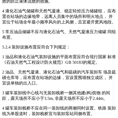
效的防止液体流散的措施。
4 液化石油气储罐和天然气凝液、稳定轻烃压力储罐组， 应布
置在站场的边缘地带，远离人员集中的场所和明火地点， 并
宜位于站场全年最小频率风向的上风侧，且宜避开窝风地段。
5 常压油品储罐不应与液化石油气、天然气凝液压力储罐 同组
布置。
5.2.4 装卸设施布置应符合下列规定：
1 油品和液化石油气装卸设施的平面布置应符合现行国家 标准
《石油天然气工程设计防火规范》GB 50183的规定。
2 油品、天然气凝液、液化石油气和硫磺的汽车装卸车 场及硫
磺仓库等，应布置在站场的边缘，宜设置围墙独立成区， 并
宜设单独的出入口。
3 罐车装卸线中心线与无装卸栈桥一侧其他建(构)筑物 的间
距，露天场所不应小于3.5m, 非露天场所不应小于2.44m。
4 罐车装卸栈桥不应在同一装卸线的两侧同时设置。铁路 装卸
线为单股道时，装卸栈桥宜与装卸泵站同侧布置。