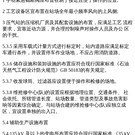
1 手动紧急截断阀应布置在易于接近且便于操作的位置;
2 工艺设备区宜布置在站场全年最小频率风向的上风侧;
3 压气站的压缩机厂房及其配套设施的布置，应满足工艺 流程
要求，宜靠近动力源，并合理控制噪声对操作人员及办公 区
的干扰。
5.3.5 采用车载式计量方式进行标定时，站内道路应满足标定
车通行条件，并设置停车作业场地，不应占用消防道路。
5.3.6 储存设施和装卸设施的布置应符合现行国家标准《石油
天然气工程设计防火规范》GB 50183的有关规定。
5.3.7 收发球筒、过滤器应设置便于操作和检修的场地。
5.3.8 维抢修中心(队)的设置应根据地理位置、交通条件、 社
会依托、所辖管道长度、站场数量、管道类型及事故危害影
响等因素综合确定。与站场合建的维抢修中心(队)应独立成
区，宜设置单独的出入口。
5.4 辅助生产设施布置
5.4.135 kV 及以上的变电所布置应符合现行国家标准 《35 kV