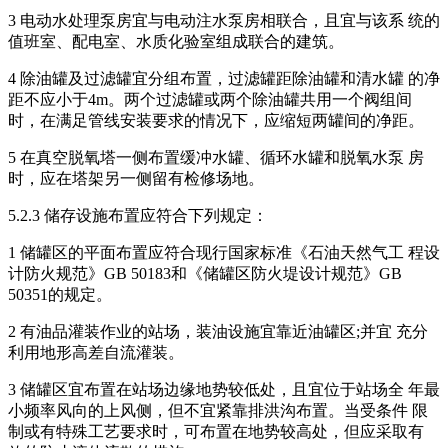
3 电动水处理泵房宜与电动注水泵房相联合，且宜与该系 统的
值班室、配电室、水质化验室组成联合的建筑。
4 除油罐及过滤罐宜分组布置，过滤罐距除油罐和清水罐 的净
距不应小于4m。两个过滤罐或两个除油罐共用一个阀组间
时，在满足管线安装要求的情况下，应缩短两罐间的净距。
5 在真空脱氧塔一侧布置缓冲水罐、循环水罐和脱氧水泵 房
时，应在塔架另一侧留有检修场地。
5.2.3 储存设施布置应符合下列规定：
1 储罐区的平面布置应符合现行国家标准《石油天然气工 程设
计防火规范》GB 50183和《储罐区防火堤设计规范》GB
50351的规定。
2 有油品灌装作业的站场，装油设施宜靠近油罐区;并宜 充分
利用地形高差自流灌装。
3 储罐区宜布置在站场边缘地势较低处，且宜位于站场全 年最
小频率风向的上风侧，但不宜紧靠排洪沟布置。当受条件 限
制或有特殊工艺要求时，可布置在地势较高处，但应采取有