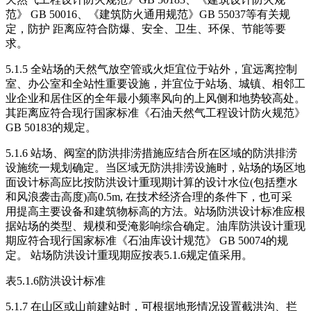
范》 GB 50016、《建筑防火通用规范》GB 55037等有关规
定，防护 距离应符合防爆、安全、卫生、环保、节能等要
求。
5.1.5 全站场的天然气放空管或火炬宜位于站外，宜远离控制
室、办公室和全站性重要设施，并宜位于站场、城镇、相邻工
业企业和居住区的全年最小频率风向的上风侧和地势较高处。
其距离应符合现行国家标准《石油天然气工程设计防火规范》
GB 50183的规定。
5.1.6 站场、阀室的防洪排涝措施应结合所在区域的防洪排涝
设施统一规划确定。当区域无防洪排涝设施时，站场的场区地
面设计标高应比按防洪设计重现期计算的设计水位(包括壅水
和风浪袭击高度)高0.5m, 在技术经济合理的条件下，也可采
用提高主要设备和建筑物标高的方法。站场防洪设计标准应根
据站场的类型、规模和受淹影响综合确定。油库防洪设计重现
期应符合现行国家标准《石油库设计规范》 GB 50074的规
定。 站场防洪设计重现期应按表5.1.6规定值采用。
表5.1.6防洪设计标准
5.1.7 在山区或山前建站时，可根据地形情况设置截洪沟、拦