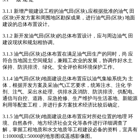
3.1.1 新增产能建设工程的油气田(区块),应根据批准的油气 田
(区块)开发方案和周围地区勘探成果，进行油气田(区块) 地面
建设的总体布置设计。
3.1.2 新开发油气田(区块)的总体布置设计，应与周边油气 田
建设现状和规划相协调。
3.1.3 油气田(区块)总体布置在满足油气田生产的同时，尚 应
符合当地国土空间规划，兼顾工农业的发展，协调作好水土
保持、防洪排涝、绿化、安全评价和环境保护工作。
3.1.4 油气田(区块)地面建设总体布置应以油气集输系统为 主
体，根据开发方案及采油(气)工艺要求，统筹注水、注化 学
剂、注气、采出水处理、供排水及消防、防洪排涝、供配电、
通信与自控、道路、应急抢修、生产维护与生活基地、新能源
利用等配套工程，并进行多方案技术经济比较后确定。
3.1.5 油气田(区块)地面建设总体布置应对所处位置的地理 环
境、自然条件、地方经济社会文化等条件进行详细调查了
解，掌握工程地质和水文地质等工程建设必备的资料，宜具有
1:10000或1:50000的地形图或遥感影像图。