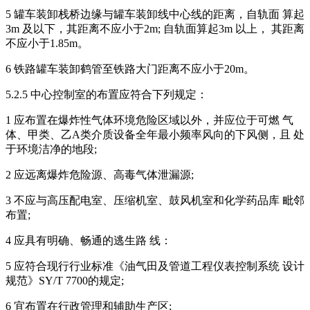
5 罐车装卸栈桥边缘与罐车装卸线中心线的距离，自轨面 算起
3m 及以下，其距离不应小于2m; 自轨面算起3m 以上， 其距离
不应小于1.85m。
6 铁路罐车装卸鹤管至铁路大门距离不应小于20m。
5.2.5 中心控制室的布置应符合下列规定：
1 应布置在爆炸性气体环境危险区域以外，并应位于可燃 气
体、甲类、乙A类介质设备全年最小频率风向的下风侧，且 处
于环境洁净的地段;
2 应远离爆炸危险源、高毒气体泄漏源;
3 不应与高压配电室、压缩机室、鼓风机室和化学药品库 毗邻
布置;
4 应具有明确、畅通的逃生路 线：
5 应符合现行行业标准《油气田及管道工程仪表控制系统 设计
规范》SY/T 7700的规定;
6 宜布置在行政管理和辅助生产区;