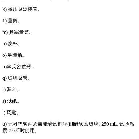
k) 减压吸滤装置。
1) 量筒。
m) 具塞量筒。
n) 烧杯。
o) 称量瓶。
p)李氏密度瓶。
q) 玻璃吸管。
r) 漏斗。
s) 滤纸。
t) 药匙。
u) 无衬垫聚丙烯盖玻璃试剂瓶(硼硅酸盐玻璃):250 mL, 试验温
度<95℃时使用。