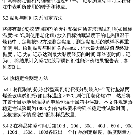
个试样测定值相对偏差不超过±10%。 记录测量结果时应在备
注中表明所使用的转子和转速。
5.3 黏度与时间关系测定方法
将装有凝(冻)胶型调剖剂的无衬垫聚丙烯盖玻璃试剂瓶(如目标
温度≥95℃,则使用老化罐) 放入目标油藏温度下的电热恒温干
燥箱中，定期按5.2方法测定黏度，测定黏度后的试样不再重
复使 用。绘制黏度与时间关系曲线，记录最大黏度值即终凝
黏度，记 为μ; 记录达到最大黏度经历的时间 即终凝时间，记
为t 。将结果计入凝(冻)胶型调剖剂性能评价结果报告表，参
见表B.1。
5.4 热稳定性测定方法
5.4.1 将配制的凝(冻)胶型调剖剂溶液分别装入9个无衬垫聚丙
烯盖玻璃试剂瓶(如目标温度 ≥95℃,则使用老化罐)中，然后将
其置于目标地层温度的电热恒温干燥箱中候凝。本文件规定热
稳定性试验期为180d, 如有特殊要求需延长稳定性试验时间，
应根据实际情况增加配制样品数量。
5.4.2 在样品终凝时间后第10 d 、20d 、30d 、40d 、60 d 、90d
、120d 、150d 、180d各取出一个样 品测定黏度。黏度测量方