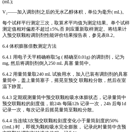
(mL);
V₂——加入调剖剂之后的无水乙醇体积，单位为毫升( mL)。
每个试样平行测定三次，取算术平均值为测定结果。单个试样
测定值相对偏差不超过±5%,否 则应重新取样测定。将结果计
入预交联颗粒调剖剂性能评价结果报告表，参见表B.2。
6.4 体积膨胀倍数测定方法
6.4.1 用电子天平精确称取5g ( 精确至0.01g) 的调剖剂，记为
mg, 然后将调剖剂倒入250 mL 具塞 量筒中。
6.4.2 用量筒量取240 mL 试验用水，加入已装有调剖剂的具塞
量筒中，盖上量筒塞子，摇晃至预交 联颗粒分散，然后在室
温下静置。
6.4.3 定期观测量筒中预交联颗粒吸水体膨状态，记录量筒中
预交联颗粒的刻度值，前24h 每隔12h 记录一次，24h 后每1d
记录一次，每次记录后摇晃量筒至颗粒分散。
6.4.4 当连续3次预交联颗粒刻度变化小于量筒刻度的50%
(1mL) 时 ，即视为颗粒吸水完全膨胀， 记录此时量筒中含预