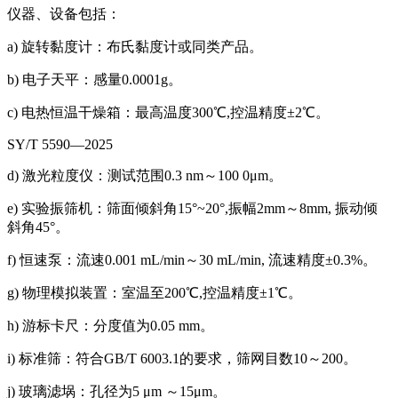
仪器、设备包括：
a) 旋转黏度计：布氏黏度计或同类产品。
b) 电子天平：感量0.0001g。
c) 电热恒温干燥箱：最高温度300℃,控温精度±2℃。
SY/T 5590—2025
d) 激光粒度仪：测试范围0.3 nm～100 0μm。
e) 实验振筛机：筛面倾斜角15°~20°,振幅2mm～8mm, 振动倾
斜角45°。
f) 恒速泵：流速0.001 mL/min～30 mL/min, 流速精度±0.3%。
g) 物理模拟装置：室温至200℃,控温精度±1℃。
h) 游标卡尺：分度值为0.05 mm。
i) 标准筛：符合GB/T 6003.1的要求，筛网目数10～200。
j) 玻璃滤埚：孔径为5 μm ～15μm。