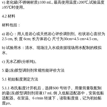
v) 老化罐(不锈钢材质):100 mL, 最高使用温度≥200℃,试验温度
≥95℃时使用。
4.2 材料
材料包括：
a) 岩心：用人造岩心或天然岩心评价调剖剂。柱状岩心直径为
2.5 cm, 长 度 6cm; 长方体岩心 尺寸为30cm×4.5 cm×4.5 cm。
b) 试验用水：清水、现场注入水或依据现场用水配制的模拟
水。
c) 无水乙醇(分析纯)。
5 凝(冻)胶型调剖剂常规性能评价方法
5.1 初始黏度测定方法
5.1.1 布氏黏度计开机后，选择S00 号转子。用量筒量取配制
的凝(冻)胶型调剖剂溶液17 mL 倒 入低黏适配器中，安装低黏
适配器。在室温、6 r/min 转速下，读取黏度值，记为初始黏
度μo。