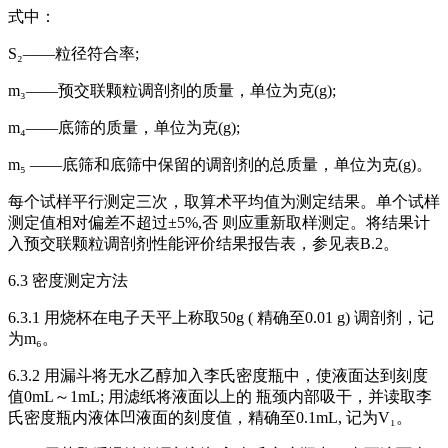
式中：
S₂——粒径符合率;
m₃——预交联颗粒调剖剂的质量，单位为克(g);
m₄——底筛的质量，单位为克(g);
m₅ ——底筛和底筛中保留的调剖剂的总质量，单位为克(g)。
每个试样平行测定三次，取算术平均值为测定结果。单个试样
测定值相对偏差不超过±5%,否 则应重新取样测定。将结果计
入预交联颗粒调剖剂性能评价结果报告表，参见表B.2。
6.3 密度测定方法
6.3.1 用烧杯在电子天平上称取50g ( 精确至0.01 g) 调剖剂，记
为m₆。
6.3.2 用漏斗将无水乙醇加入李氏密度瓶中，使液面达到刻度
值0mL～1mL; 用滤纸将液面以上的 瓶颈内部吸干，并读取李
氏密度瓶内液体凹液面的刻度值，精确至0.1mL, 记为V₁。