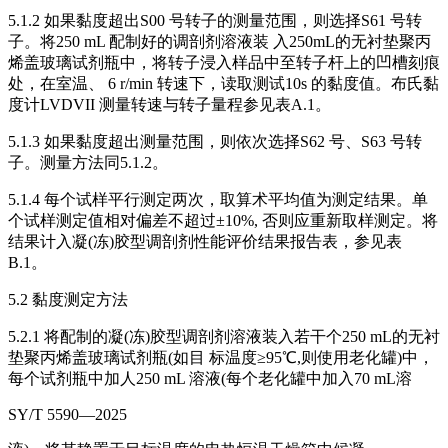
5.1.2 如果黏度超出S00 号转子的测量范围，则选择S61 号转
子。将250 mL 配制好的调剖剂溶液装 入250mL的无衬垫聚丙
烯盖玻璃试剂瓶中，将转子浸入样品中至转子杆上的凹槽刻痕
处，在室温、 6 r/min 转速下，读取测试10s 的黏度值。布氏黏
度计LVDVII 测量转速与转子量程参见表A.1。
5.1.3 如果黏度超出测量范围，则依次选择S62 号、S63 号转
子。测量方法同5.1.2。
5.1.4 每个试样平行测定两次，取算术平均值为测定结果。单
个试样测定值相对偏差不超过±10%, 否则应重新取样测定。将
结果计入凝(冻)胶型调剖剂性能评价结果报告表，参见表
B.1。
5.2 黏度测定方法
5.2.1 将配制的凝(冻)胶型调剖剂溶液装入若干个250 mL的无衬
垫聚丙烯盖玻璃试剂瓶(如目 标温度≥95℃,则使用老化罐)中，
每个试剂瓶中加人250 mL 溶液(每个老化罐中加入70 mL溶
SY/T 5590—2025