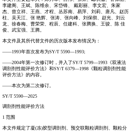
李建阁、王斌、陈维余、宋岱锋、 戴彩丽、李文宏、朱家
杰、曾立祥、王燕、才程、丛苏南、易萍、刘莉、唐凡、赵历
柱、吴天江、张 艳辉、张涛、张向峰、刘保彻、赵光、刘云
龙、徐春梅、曹荣荣、程辰、任建科、张腾换、王骏、陈 佳
俊、武宝强、王腾。
本文件及其所代替文件的历次版本发布情况为：
——1993年首次发布为SY/T 5590—1993;
——2004年第一次修订时，并入了SY/T 5799—1993《双液法
调剖剂性能评价方法》和SY/T 6379—1998《颗粒调剖剂性能
评价方法》的内容。
——本次为第二次修订。
SY/T 5590—2025
调剖剂性能评价方法
1 范围
本文件规定了凝(冻)胶型调剖剂、预交联颗粒调剖剂、颗粒分