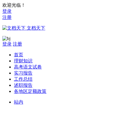
欢迎光临！
登录
注册
文档天下
登录
注册
首页
理财知识
高考语文试卷
实习报告
工作总结
述职报告
各地区定额政策
站内