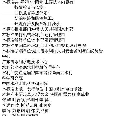
本标准共8章和3个附录,主要技术内容有:
———蚁情检查与监测;
———白蚁危害等级评定;
———防治措施和防治施工;
———环境保护及防治项目验收。
本标准批准部门:中华人民共和国水利部
本标准主持机构:水利部运行管理司
本标准解释单位:水利部运行管理司
本标准主编单位:水利部水利水电规划设计总院
本标准参编单位:湖北省水利厅大坝安全监测与白蚁防治
中心
广东省水利水电技术中心
水利部小浪底水利枢纽管理中心
水利部交通运输部国家能源局南京水利
科学研究院
中国水利水电科学研究院
本标准出版、发行单位:中国水利水电出版社
本标准主要起草人:温续余 张雨豪 雷兴顺 李成业
张 峰 叶合欣 张树田 季 祥
李远程 李 彬 范志刚 张茵琪
李 军 刘钢钢 胡 伟 刘成栋