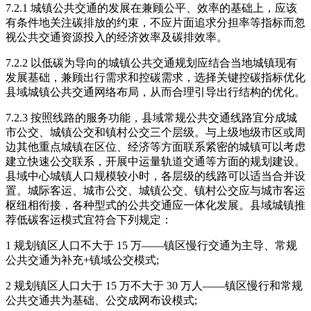
7.2.1 城镇公共交通的发展在兼顾公平、效率的基础上，应该
有条件地关注碳排放的约束，不应片面追求分担率等指标而忽
视公共交通资源投入的经济效率及碳排效率。
7.2.2 以低碳为导向的城镇公共交通规划应结合当地城镇现有
发展基础，兼顾出行需求和控碳需求，选择关键控碳指标优化
县域城镇公共交通网络布局，从而合理引导出行结构的优化。
7.2.3 按照线路的服务功能，县域常规公共交通线路宜分成城
市公交、城镇公交和镇村公交三个层级。与上级地级市区或周
边其他重点城镇在区位、经济等方面联系紧密的城镇可以考虑
建立快速公交联系，开展中运量轨道交通等方面的规划建设。
县域中心城镇人口规模较小时，各层级的线路可以适当合并设
置。城际客运、城市公交、城镇公交、镇村公交应与城市客运
枢纽相衔接，各种型式的公共交通应一体化发展。县域城镇推
荐低碳客运模式宜符合下列规定：
1 规划镇区人口不大于 15 万——镇区慢行交通为主导、常规
公共交通为补充+镇域公交模式;
2 规划镇区人口大于 15 万不大于 30 万人——镇区慢行和常规
公共交通共为基础、公交成网布设模式;