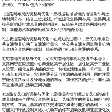
放强度，主要应包括下列内容：
1)道路网布局的调整与优化：应根据县域城镇的地理条件与土
地利用分布，结合上位规划进行低碳化道路网布局。道路网规
模是影响碳排放总量的关键因素，应统筹考虑道路网规模控
制、新能源汽车的鼓励政策及出行结构的优化;
2)主要道路网的调整与优化：在规划的过程中，应优先考虑公
共交通和非机动车交通通行需求，将公共交通专用道和非机动
车道纳入道路网络规划，统筹协调与机动车交通的关系;
3)支路网的调整与优化：发挥支路网的非机动交通主体地位，
支路网密度应按照中心商业区高于居住区、居住区高于工业区
来设置。细化支路功能的定位，包括生活性支路、单行道、非
机动车专用道等，实现交通分流与资源的高效利用，同时注重
宁静化道路设计及绿地设施的布设，加强支路的步行、非机动
车交通和居民活动空间功能;
4)道路交叉口的调整与优化：应根据机动车经过交叉口的碳排
放量规律来合理布设道路交叉口，选择适宜的交叉口间距与控
制方式，在满足基本的道路交通需求和通行能力的基础上，尽
可能采用绿波控制来减小机动车的停车启动次数和速度变化次