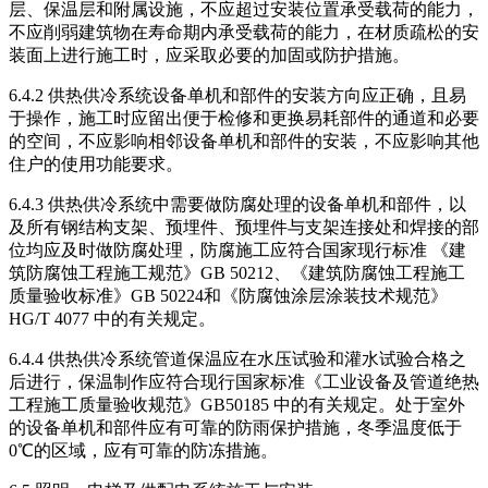
层、保温层和附属设施，不应超过安装位置承受载荷的能力，
不应削弱建筑物在寿命期内承受载荷的能力，在材质疏松的安
装面上进行施工时，应采取必要的加固或防护措施。
6.4.2 供热供冷系统设备单机和部件的安装方向应正确，且易
于操作，施工时应留出便于检修和更换易耗部件的通道和必要
的空间，不应影响相邻设备单机和部件的安装，不应影响其他
住户的使用功能要求。
6.4.3 供热供冷系统中需要做防腐处理的设备单机和部件，以
及所有钢结构支架、预埋件、预埋件与支架连接处和焊接的部
位均应及时做防腐处理，防腐施工应符合国家现行标准 《建
筑防腐蚀工程施工规范》GB 50212、《建筑防腐蚀工程施工
质量验收标准》GB 50224和《防腐蚀涂层涂装技术规范》
HG/T 4077 中的有关规定。
6.4.4 供热供冷系统管道保温应在水压试验和灌水试验合格之
后进行，保温制作应符合现行国家标准《工业设备及管道绝热
工程施工质量验收规范》GB50185 中的有关规定。处于室外
的设备单机和部件应有可靠的防雨保护措施，冬季温度低于
0℃的区域，应有可靠的防冻措施。