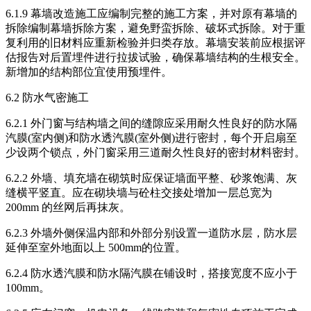
6.1.9 幕墙改造施工应编制完整的施工方案，并对原有幕墙的
拆除编制幕墙拆除方案，避免野蛮拆除、破坏式拆除。对于重
复利用的旧材料应重新检验并归类存放。幕墙安装前应根据评
估报告对后置埋件进行拉拔试验，确保幕墙结构的生根安全。
新增加的结构部位宜使用预埋件。
6.2 防水气密施工
6.2.1 外门窗与结构墙之间的缝隙应采用耐久性良好的防水隔
汽膜(室内侧)和防水透汽膜(室外侧)进行密封，每个开启扇至
少设两个锁点，外门窗采用三道耐久性良好的密封材料密封。
6.2.2 外墙、填充墙在砌筑时应保证墙面平整、砂浆饱满、灰
缝横平竖直。应在砌块墙与砼柱交接处增加一层总宽为
200mm 的丝网后再抹灰。
6.2.3 外墙外侧保温内部和外部分别设置一道防水层，防水层
延伸至室外地面以上 500mm的位置。
6.2.4 防水透汽膜和防水隔汽膜在铺设时，搭接宽度不应小于
100mm。