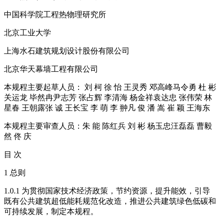
中国科学院工程热物理研究所
北京工业大学
上海水石建筑规划设计股份有限公司
北京华天幕墙工程有限公司
本规程主要起草人员： 刘 柯 徐 怡 王灵秀 邓高峰马令勇 杜 彬
关运龙 毕然冉尹志芳 张占辉 李清海 杨金祥袁达忠 张伟荣 林
星春 王朝露张 诚 王长宝 李 萌 李 翀凡 俊 潘 嵩 崔 颖 王海东
本规程主要审查人员：朱 能 陈红兵 刘 彬 杨玉忠汪磊磊 曹毅
然 佟 庆
目 次
1 总则
1.0.1 为贯彻国家技术经济政策，节约资源，提升能效，引导
既有公共建筑超低能耗规范化改造，推进公共建筑绿色低碳和
可持续发展，制定本规程。