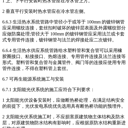
1 上、下平行安装时热水管应在冷水管上方。
2 垂直平行安装时热水管应在冷水管左侧。
6.6.3 生活热水系统管路中管径小于或等于 100mm 的镀锌钢管
应采用螺纹连接，套丝扣时破坏的镀锌层表面及外露螺纹部分
应做防腐处理;管径大于 100mm 的镀锌钢管应采用法兰或卡套
式专用管件连接，镀锌钢管与法兰的焊接处应二次镀锌。
6.6.4 生活热水供应系统管路给水塑料管和复合管可以采用橡
胶圈接口、粘接接口、热熔连接、专用管件连接及法兰连接等
形式。塑料管和复合管与金属管件、阀门等的连接应使用专用
管件连接，不得在塑料管上套丝。
6.7 可再生能源系统施工与安装
6.7.1 太阳能光伏系统的施工应符合下列要求：
1 太阳能光伏设备安装时，应做断热桥处理，在满足结构安全
的前提下，光伏发电系统优先选用具有断热桥功能的预埋件。
2 太阳能光伏系统施工时，不应损害原建筑物主体结构及防水
层，对原建筑物防水结构有影响时，应根据原防水结构重新进