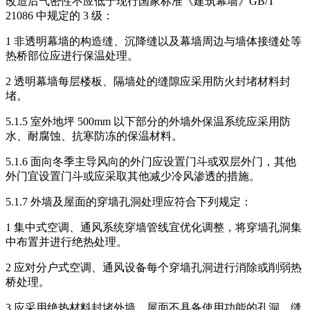
改造后气密性不应低于现行国家标准《建筑幕墙》GB/T
21086 中规定的 3 级：
1 非透明幕墙的构造缝、沉降缝以及幕墙周边与墙体接缝处等
热桥部位应进行保温处理。
2 透明幕墙每层楼板、隔墙处的缝隙应采用防火封堵材料封
堵。
5.1.5 室外地坪 500mm 以下部分的外墙外保温系统应采用防
水、耐腐蚀、抗寒防冻的保温材料。
5.1.6 面向冬季主导风向的外门应设置门斗或双层外门，其他
外门宜设置门斗或应采取其他减少冷风渗透的措施。
5.1.7 外墙及屋面的穿墙孔洞处理应符合下列规定：
1 集中式空调、通风系统穿墙管线宜优化调整，将穿墙孔洞集
中布置并进行绝热处理。
2 应对分户式空调、通风设备每个穿墙孔洞进行消除或削弱热
桥处理。
3 应采用绝热材料封堵外墙、屋面不具备使用功能的孔洞、缝