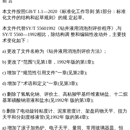
前 言
本文件按照GB/T 1.1—2020《标准化工作导则 第1部分：标准
化文件的结构和起草规则》的规 定起草。
本文件代替SY/T 55601992《钻井液用消泡剂评价程序》,与
SY/T 5560—1992相比，除结构调 整和编辑性改动外，主要技
术变化如下：
a) 更改了文件名称为《钻井液用消泡剂评价方法》;
b) 更改了“范围”(见第1章，1992年版的第1章);
c) 增加了“规范性引用文件”一章(见第2章);
d) 增加了“术语和定义”一章(见第3章);
e) 删除了氢氧化钠、评价土、高粘羧甲基纤维素钠盐、十二烷
基苯磺酸钠溶液和盐水(见1992年 版的第3章);
f) 删除了电动旋转粘度计、泥浆密度计、架盘药物天平、扭力
天平和分刻度移液管(见1992年 版的第4章);
g) 增加了滚子加热炉、电子天平、量筒、常用玻璃器皿、恒