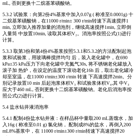
mL, 否则更换十二烷基苯磺酸钠。
5.3.2 试验浆：向第2份4%基浆中加入0.07g ( 称准至0.0001g) 十
二烷基苯磺酸钠，在11000 r/min± 300 r/min转速下高速搅拌1
min, 立即加入推荐加量的消泡剂，继续高速搅拌1min, 立即倒
入量筒 中放置10min, 读取其体积V₂。消泡率按照公式(1)进行
计算。
5.3.3 取第3份和第4份4%基浆按照5.3.1和5.3.2的方法配制起泡
浆和试验浆，用玻璃棒搅拌均匀 后，装入老化罐中，在690
kPa±35 kPa压力下向老化罐中充氮气30s, 将不锈钢老化罐放入
滚子加 热炉，在设定的温度下滚动老化16h 后，取出老化罐冷
却至室温，在11000 r/min±300 r/min 转速 下高速搅拌2min。分
别记录放置10 min 后起泡浆体积V₃ 和试验浆体积V₄,其 中V₃
应大于460 mL, 否则更换十二烷基苯磺酸钠。老化后消泡率按
照公式(2)进行计算。
5.4 盐水钻井液消泡率
5.4.1 配制4份盐水钻井液：在样品杯中量取200 mL蒸馏水，加
入16g ( 称准至0.01 g) 氯化钠， 配制成8%的盐水，再倒入200
mL8%基浆中，在 11000 r/min±300 r/min转速下高速搅拌20