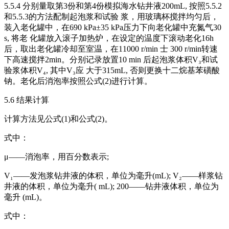
5.5.4 分别量取第3份和第4份模拟海水钻井液200mL, 按照5.5.2
和5.5.3的方法配制起泡浆和试验 浆，用玻璃杯搅拌均匀后，
装入老化罐中，在690 kPa±35 kPa压力下向老化罐中充氮气30
s, 将老 化罐放入滚子加热炉，在设定的温度下滚动老化16h
后，取出老化罐冷却至室温，在11000 r/min 士 300 r/min转速
下高速搅拌2min。分别记录放置10 min 后起泡浆体积V₃和试
验浆体积V₄, 其中V₃应 大于315mL, 否则更换十二烷基苯磺酸
钠。老化后消泡率按照公式(2)进行计算。
5.6 结果计算
计算方法见公式(1)和公式(2)。
式中：
μ——消泡率，用百分数表示;
V₁——发泡浆钻井液的体积，单位为毫升(mL); V₂——样浆钻
井液的体积，单位为毫升( mL); 200——钻井液体积，单位为
毫升 (mL)。
式中：