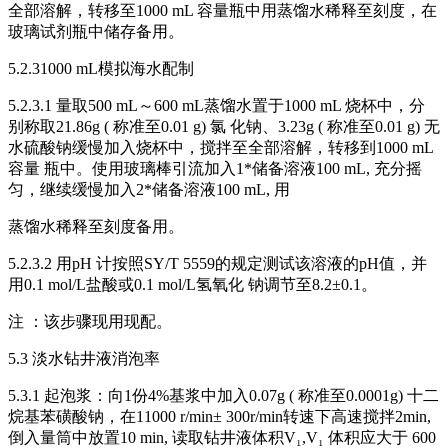
全部溶解，转移至1000 mL 容量瓶中用蒸馏水稀释至刻度，在
玻璃试剂瓶中储存备用。
5.2.31000 mL模拟海水配制
5.2.3.1 量取500 mL～600 mL蒸馏水置于1000 mL 烧杯中，分
别称取21.86g ( 称准至0.01 g) 氯 化钠、3.23g ( 称准至0.01 g) 无
水硫酸钠缓慢加入烧杯中，搅拌至全部溶解，转移到1000 mL
容量 瓶中。使用玻璃棒引流加入1*储备溶液100 mL, 充分摇
匀，继续缓慢加入2*储备溶液100 mL, 用
蒸馏水稀释至刻度备用。
5.2.3.2 用pH 计按照SY/T 5559的规定测试该溶液的pH值，并
用0.1 mol/L盐酸或0.1 mol/L氢氧化 钠调节至8.2±0.1。
注 ：该步骤现用现配。
5.3 淡水钻井液消泡率
5.3.1 起泡浆：向1份4%基浆中加入0.07g ( 称准至0.0001g) 十二
烷基苯磺酸钠，在11000 r/min± 300r/min转速下高速搅拌2min,
倒入量筒中放置10 min, 读取钻井液体积V₁,V₁ 体积应大于 600