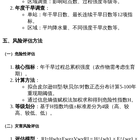
区域调查：影响站点数、过程强度等级等。
年度干旱调查
​：
单站：年干旱日数、最长连续干旱日数等12项指
标。
区域：平均降水量、不同强度干旱次数等。
五、风险评估方法
（一）危险性评估
核心指标
​：年干旱过程总累积强度（农作物需考虑生育
期）。
计算方法
​：
拟合皮尔逊III型/耿贝尔/对数正态分布计算5-100年
重现期阈值。
通过信息熵值赋权法加权求和得到危险性指数H。
等级划分
​：基于H指数均值±标准差分为4级（高、较
高、较低、低）。
（二）灾害风险评估
评估模型
​： RI=Hwh×Ewe×VwvRI = H^{wh} × E^{we} ×