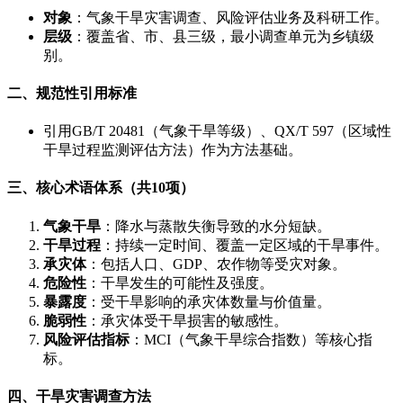
对象
​：气象干旱灾害调查、风险评估业务及科研工作。
层级
​：覆盖省、市、县三级，最小调查单元为乡镇级
别。
二、规范性引用标准
引用GB/T 20481（气象干旱等级）、QX/T 597（区域性
干旱过程监测评估方法）作为方法基础。
三、核心术语体系（共10项）
气象干旱
​：降水与蒸散失衡导致的水分短缺。
干旱过程
​：持续一定时间、覆盖一定区域的干旱事件。
承灾体
​：包括人口、GDP、农作物等受灾对象。
危险性
​：干旱发生的可能性及强度。
暴露度
​：受干旱影响的承灾体数量与价值量。
脆弱性
​：承灾体受干旱损害的敏感性。
风险评估指标
​：MCI（气象干旱综合指数）等核心指
标。
四、干旱灾害调查方法