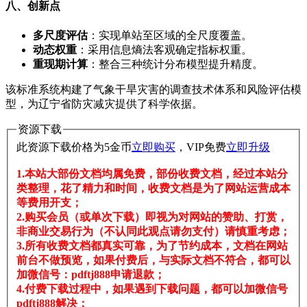
八、创新点
多尺度评估
​：实现单站至区域的全尺度覆盖。
动态权重
​：采用信息熵法客观确定指标权重。
重现期计算
​：整合三种统计分布模型提升精度。
该标准系统构建了气象干旱灾害的调查技术体系和风险评估模
型，为辽宁省防灾减灾提供了科学依据。
资源下载
此资源下载价格为
5
金币
立即购买
，VIP免费
立即升级
1.本站大部份文档均属免费，部份收费文档，经过本站分
类整理，花了精力和时间，收费文档是为了网站运营成本
等费用开支；
2.购买会员（或单次下载）即视为对网站的赞助、打赏，
非商业交易行为（不认同此观点请勿支付）请慎重考虑；
3.所有收费文档都真实可靠，为了节约成本，文档在网站
前台不做预览，如果付费后，与实际文档不符合，都可以
加微信号：pdftj888申请退款；
4.付费下载过程中，如果遇到下载问题，都可以加微信号
pdftj888解决；