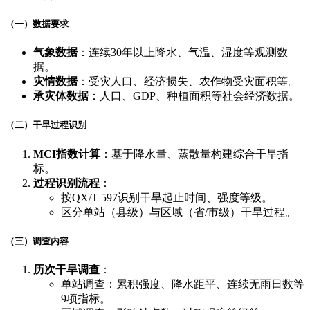
（一）数据要求
气象数据
​：连续30年以上降水、气温、湿度等观测数
据。
灾情数据
​：受灾人口、经济损失、农作物受灾面积等。
承灾体数据
​：人口、GDP、种植面积等社会经济数据。
（二）干旱过程识别
MCI指数计算
​：基于降水量、蒸散量构建综合干旱指
标。
过程识别流程
​：
按QX/T 597识别干旱起止时间、强度等级。
区分单站（县级）与区域（省/市级）干旱过程。
（三）调查内容
历次干旱调查
​：
单站调查：累积强度、降水距平、连续无雨日数等
9项指标。