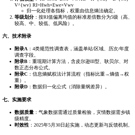
V^{wv} RI=Hwh×Ewe×Vwv
归一化处理各指标，权重由信息熵法确定。
等级划分
​：按RI值偏离均值的标准差倍数分为5级（高、
较高、中、较低、低风险）。
六、技术附录
附录A
​：4类规范性调查表，涵盖单站/区域、历次/年度
调查字段。
附录B
​：重现期计算方法，含皮尔逊III型、耿贝尔、对
数正态分布公式。
附录C
​：信息熵赋权法计算流程（指标比重→熵值→权
重）。
附录D
​：数据归一化公式（消除量纲差异）。
七、实施要求
数据质量
​：气象数据需通过质量检验，灾情数据需乡镇
级精度。
时效性
​：2025年5月30日起实施，动态更新与反馈机制。