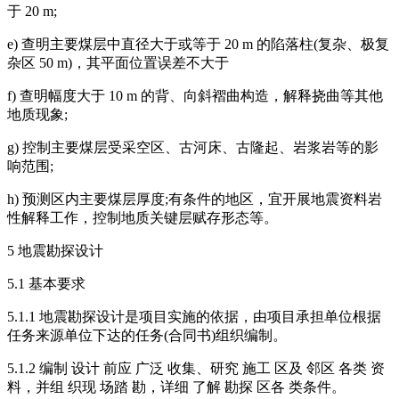
于 20 m;
e) 查明主要煤层中直径大于或等于 20 m 的陷落柱(复杂、极复
杂区 50 m)，其平面位置误差不大于
f) 查明幅度大于 10 m 的背、向斜褶曲构造，解释挠曲等其他
地质现象;
g) 控制主要煤层受采空区、古河床、古隆起、岩浆岩等的影
响范围;
h) 预测区内主要煤层厚度;有条件的地区，宜开展地震资料岩
性解释工作，控制地质关键层赋存形态等。
5 地震勘探设计
5.1 基本要求
5.1.1 地震勘探设计是项目实施的依据，由项目承担单位根据
任务来源单位下达的任务(合同书)组织编制。
5.1.2 编制 设计 前应 广泛 收集、研究 施工 区及 邻区 各类 资
料，并组 织现 场踏 勘，详细 了解 勘探 区各 类条件。