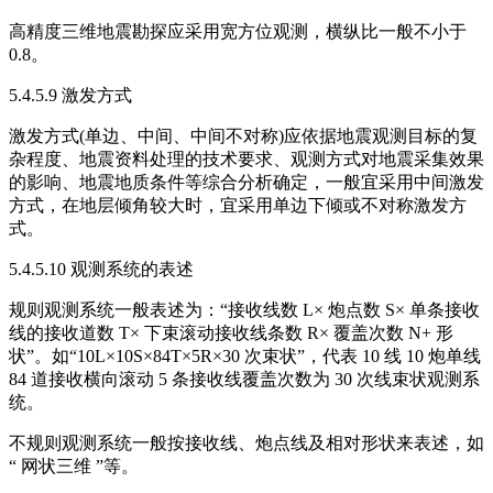
高精度三维地震勘探应采用宽方位观测，横纵比一般不小于
0.8。
5.4.5.9 激发方式
激发方式(单边、中间、中间不对称)应依据地震观测目标的复
杂程度、地震资料处理的技术要求、观测方式对地震采集效果
的影响、地震地质条件等综合分析确定，一般宜采用中间激发
方式，在地层倾角较大时，宜采用单边下倾或不对称激发方
式。
5.4.5.10 观测系统的表述
规则观测系统一般表述为：“接收线数 L× 炮点数 S× 单条接收
线的接收道数 T× 下束滚动接收线条数 R× 覆盖次数 N+ 形
状”。如“10L×10S×84T×5R×30 次束状”，代表 10 线 10 炮单线
84 道接收横向滚动 5 条接收线覆盖次数为 30 次线束状观测系
统。
不规则观测系统一般按接收线、炮点线及相对形状来表述，如
“ 网状三维 ”等。