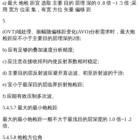
a) 最大 炮检 距宜 选取 主要 目的 层埋 深的 0 .8 倍 ~1 .5 倍 ;采
用 宽方 位采 集，有宽 方位 矢量 偏移 距
5
(OVT)域处理、振幅随偏移距变化(AVO)分析需求时，最大炮
检距应不小于主要目的层埋深的2倍;
b) 应有足够的叠加速度分析精度;
c) 应注意在接收排列内使反射系数相对稳定;
d) 主要目的层反射波应避开直达波、初至折射波的干涉;
e) 宜小于最深目的层临界折射炮检距;
f) 应能有效压制多次波。
5.4.5.7 最大的最小炮检距
最大的最小炮检距一般不大于最浅目的层深度的 1.0 倍~1 .2
倍。
5.4.5.8 炮检方位角