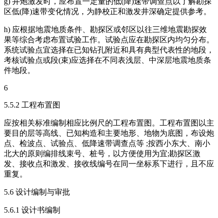
g) 井炮激发时，应布置一定量的低(降)速带调查点以了解勘探
区低(降)速带变化情况，为静校正和激发井深确定提供参考。
h) 应根据地震地质条件、勘探区或邻区以往三维地震勘探效
果等综合考虑布置试验工作。试验点应在勘探区内均匀分布。
系统试验点宜选择在已知钻孔附近和具有典型代表性的地段，
考核试验点或段(束)应选择在不同表浅层、中深层地震地质条
件地段。
6
5.5.2 工程布置图
应按相关标准编制相应比例尺的工程布置图。工程布置图以主
要目的层等高线、已知构造和主要地形、地物为底图，布设炮
点、检波点、试验点、低降速带调查点等 ;按西小东大、南小
北大的原则编排线束号、桩号，以方便使用为宜;勘探区激
发、接收点和激发、接收线编号在同一坐标系下进行，且不应
重复。
5.6 设计编制与审批
5.6.1 设计书编制