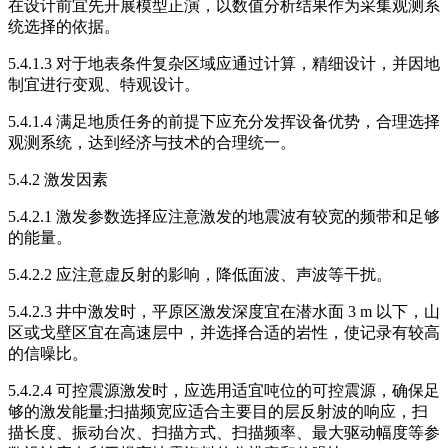
在设计前宜先开展模型正演，以数值分析结果作为采集观测系
统选择的依据。
5.4.1.3 对于地表条件复杂区域应通过计算，精细设计，并因地
制宜进行变观、特观设计。
5.4.1.4 满足地质任务的前提下应充分发挥设备优势，合理选择
观测系统，达到经济与技术的合理统一。
5.4.2 激发因素
5.4.2.1 激发参数选择应注意激发的地震波有较宽的频带和足够
的能量。
5.4.2.2 应注意虚反射的影响，降低面波、声波等干扰。
5.4.2.3 井中激发时，平原区激发深度宜在潜水面 3 m 以下，山
区或戈壁区宜在高速层中，并选择合适的岩性，使记录有较高
的信噪比。
5.4.2.4 可控震源激发时，应选用适宜吨位的可控震源，确保足
够的激发能量;扫描频宽应适合主要目的层反射波的响应，扫
描长度、振动台次、扫描方式、扫描频率、最大驱动幅度等参