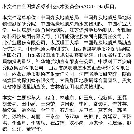
本文件由全国煤炭标准化技术委员会(SAC/TC 42)归口。
本文件起草单位：中国煤炭地质总局、中国煤炭地质总局地球
物理勘探研究院、中国煤炭地质总局水文物测队、中国矿业大
学、中国煤炭地质总局物测队、江苏煤炭地质物测队、华阳新
材料科技集团有限公司、淮河能源控股集团有限责任公司、淮
北矿业股份有限公司、太原理工大学、中国煤炭地质总局勘查
研究总院、中国地质大学(北京)、山西省煤炭地质物探测绘院
有限公司、山东省煤田地质规划勘察研究院、山东省煤田地质
局物探测量队、神华地质勘查有限责任公司、中煤科工西安研
究院(集团)有限公司、山西省煤炭地质水文勘查研究院有限公
司、内蒙古地质测绘有限责任公司、河南省地质研究院、陕西
省煤田物探测绘有限公司、甘肃煤田地质局综合普查队、黑龙
江省物探测量勘查院、吉林省煤田地质局物测队。
本文件主要起草人：程彦、林建东、郎玉泉、倪新辉、王磊、
刘最亮、田中纺、王秀荣、陈同俊、李刚、常锁亮、李莲英、
徐爱军、韩必武、金学良、石君华、左卫华、莫亮台、郭勇
洪、孙培林、马丽、王永奎、陈双华、杨振邦、魏廷双、王怀
洪、李金辉、李雪梅、崔占锋、汶小岗、师素珍、程建远、赵
镨、汪洋、董守华。