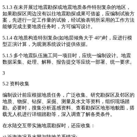
5.1.3 在未开展过地震勘探或地震地质条件特别复杂的地区，
如果勘探区周边没有以往地震勘探成果可借鉴，应编制试验方
案，先进行一定工作量的试验，经试验表明所采用的工作方法
能够完成主要地质任务时，方可编写设计。
5.1.4 在地质构造特别复杂(如地层倾角大于 40°)时，应进行模
型正演计算，为观测系统设计提供依据。
5.1.5 多个地震队伍施工同一项目时，应统一编制设计。地震
数据采集、处理、解释、报告提交等应统一部署、统一要求。
3
5.2 资料收集
编制设计前应根据地质任务，广泛收集、研究勘探区及邻区的
地质、物探、钻探、采掘、测量及水文等资料，组织现场踏
勘。必要时，搜集分析遥感资料、查看勘探区地形地貌图，搭
载无人机进行详细踏勘等，深入调查了解各类条件。
在水陆交互带实施地震勘探时，还应收集：
a) 近海海况及水网与陆地关系情况;