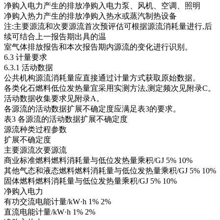
净购入电力产生的排放净购入电力泵、风机、空调、照明
净购入热力产生的排放净购入热水或蒸汽制热设备
注:主要源流和次要源流首次预评估可根据源流消耗量进行,后
续可结合上一报告期出具的温
室气体排放报告和本次报告期内源流的变化进行识别。
6.3 计量要求
6.3.1 活动数据
公共机构源流消耗量应直接通过计量方式获取原始数据。
各类化石燃料低位发热量宜采用实测方法,测定频次见附录C。
活动数据收集要求见附录A。
各源流的活动数据扩展不确定度应满足表3的要求。
表3 各源流的活动数据扩展不确定度
源流种类过程参数
扩展不确定度
主要源流次要源流
商业标准燃料燃料消耗量与低位发热量乘积/GJ 5% 10%
其他气态和液态燃料燃料消耗量与低位发热量乘积/GJ 5% 10%
固体燃料燃料消耗量与低位发热量乘积/GJ 5% 10%
净购入电力
有功交流电能计量/kW·h 1% 2%
直流电能计量/kW·h 1% 2%