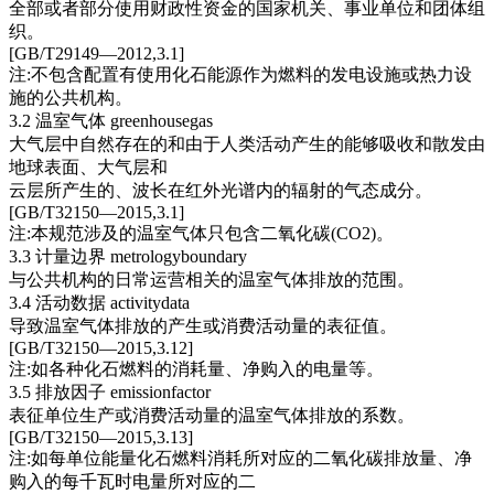
全部或者部分使用财政性资金的国家机关、事业单位和团体组
织。
[GB/T29149—2012,3.1]
注:不包含配置有使用化石能源作为燃料的发电设施或热力设
施的公共机构。
3.2 温室气体 greenhousegas
大气层中自然存在的和由于人类活动产生的能够吸收和散发由
地球表面、大气层和
云层所产生的、波长在红外光谱内的辐射的气态成分。
[GB/T32150—2015,3.1]
注:本规范涉及的温室气体只包含二氧化碳(CO2)。
3.3 计量边界 metrologyboundary
与公共机构的日常运营相关的温室气体排放的范围。
3.4 活动数据 activitydata
导致温室气体排放的产生或消费活动量的表征值。
[GB/T32150—2015,3.12]
注:如各种化石燃料的消耗量、净购入的电量等。
3.5 排放因子 emissionfactor
表征单位生产或消费活动量的温室气体排放的系数。
[GB/T32150—2015,3.13]
注:如每单位能量化石燃料消耗所对应的二氧化碳排放量、净
购入的每千瓦时电量所对应的二