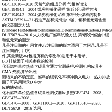
GB/T13610—2020 天然气的组成分析 气相色谱法
GB/T19494.1—2004 煤炭机械化采样 第1部分:采样方法
GB/T19494.2—2004 煤炭机械化采样 第2部分:煤样的制备
ASTM D5291—21 石油产品和润滑油中碳、氢和氮元素含量
的仪器测定方法
(StandardTestMethodsforInstrumentalDeterminationofCarbon,Hydrog
DL/T567.9—2016 火力发电厂燃料试验方法 第9部分:燃油中碳
和氢元素的测定
凡是注日期的引用文件,仅注日期的版本适用于本附录;凡是不
注日期的引用文
件,其最新版本(包括所有的修改单)适用于本附录。
B.3 排放因子相关参数的检测
化石燃料单位热值含碳量宜通过实测获得,检测机构应具有
CMA 资质,并给出检
测结果的不确定度。燃料的碳氧化率和净购入电力、热力排放
因子可采用附录D 中对
应的缺省值。
化石燃料单位热值含碳量检测仪器应参照GB/T474—2008、
GB/T475—2008、
GB/T476—2008、GB/T11062—2020、GB/T13610—2020、
DL/T567.9—2016 选用,