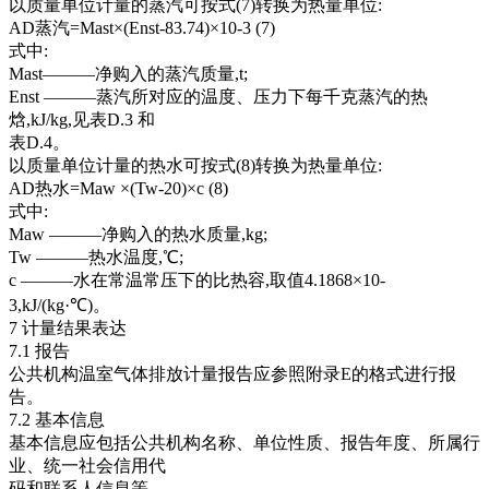
以质量单位计量的蒸汽可按式(7)转换为热量单位:
AD蒸汽=Mast×(Enst-83.74)×10-3 (7)
式中:
Mast———净购入的蒸汽质量,t;
Enst ———蒸汽所对应的温度、压力下每千克蒸汽的热
焓,kJ/kg,见表D.3 和
表D.4。
以质量单位计量的热水可按式(8)转换为热量单位:
AD热水=Maw ×(Tw-20)×c (8)
式中:
Maw ———净购入的热水质量,kg;
Tw ———热水温度,℃;
c ———水在常温常压下的比热容,取值4.1868×10-
3,kJ/(kg·℃)。
7 计量结果表达
7.1 报告
公共机构温室气体排放计量报告应参照附录E的格式进行报
告。
7.2 基本信息
基本信息应包括公共机构名称、单位性质、报告年度、所属行
业、统一社会信用代
码和联系人信息等。