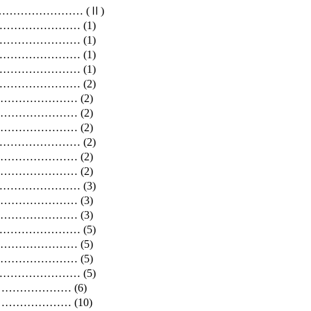
……………… (Ⅱ)
……………… (1)
……………… (1)
……………… (1)
……………… (1)
……………… (2)
……………… (2)
……………… (2)
……………… (2)
……………… (2)
……………… (2)
……………… (2)
……………… (3)
……………… (3)
……………… (3)
……………… (5)
……………… (5)
……………… (5)
……………… (5)
…………… (6)
…………… (10)