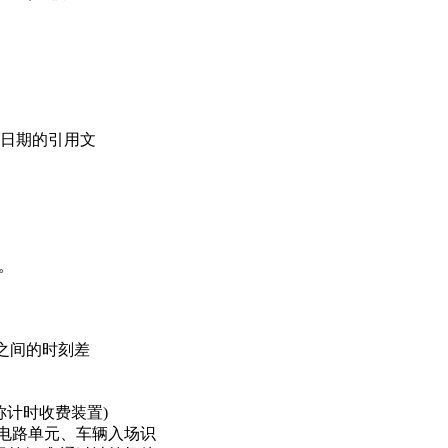
注日期的引用文
。
置之间的时刻差
称计时收费装置)
电路单元、车辆入场识