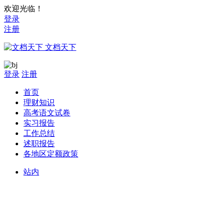
欢迎光临！
登录
注册
文档天下
登录
注册
首页
理财知识
高考语文试卷
实习报告
工作总结
述职报告
各地区定额政策
站内