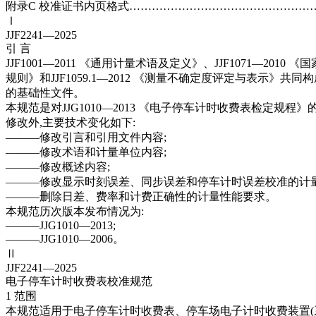
附录C 校准证书内页格式………………………………………………
Ⅰ
JJF2241—2025
引 言
JJF1001—2011 《通用计量术语及定义》、JJF1071—2010
规则》和JJF1059.1—2012 《测量不确定度评定与表示》共
的基础性文件。
本规范是对JJG1010—2013 《电子停车计时收费表检定规程》
修改外,主要技术变化如下:
———修改引言和引用文件内容;
———修改术语和计量单位内容;
———修改概述内容;
———修改显示时刻误差、同步误差和停车计时误差校准的计量
———删除日差、费率和计费正确性的计量性能要求。
本规范历次版本发布情况为:
———JJG1010—2013;
———JJG1010—2006。
Ⅱ
JJF2241—2025
电子停车计时收费表校准规范
1 范围
本规范适用于电子停车计时收费表、停车场电子计时收费装置(