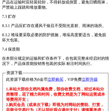
产品在运输时应轻装轻卸，不得斜放或倒置，避免日晒雨淋，
严禁箱上踩踏和堆放重物。
7.3 贮存
8.3.1 产品应贮存在通风干燥且不受阳光直射、雨淋的场所。
8.3.2 堆垛要采取必要的防护措施，堆垛高度要适当，避免损
坏大包装。
7.4 保质期
在本部分规定的运输和贮存条件下，在包装完整未经启封的情
况下，产品保质期按销售包装的实际 标注时间执行。
资源下载
此资源下载价格为
6
金币
立即购买
，VIP免费
立即升级
1.本站大部份文档均属免费，部份收费文档，经过本站分
类整理，花了精力和时间，收费文档是为了网站运营成本
等费用开支；
2.购买会员（或单次下载）即视为对网站的赞助、打赏，
非商业交易行为（不认同此观点请勿支付）请慎重考虑；