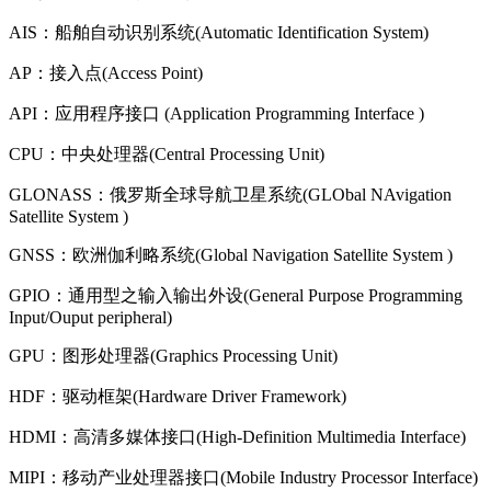
AIS：船舶自动识别系统(Automatic Identification System)
AP：接入点(Access Point)
API：应用程序接口 (Application Programming Interface )
CPU：中央处理器(Central Processing Unit)
GLONASS：俄罗斯全球导航卫星系统(GLObal NAvigation
Satellite System )
GNSS：欧洲伽利略系统(Global Navigation Satellite System )
GPIO：通用型之输入输出外设(General Purpose Programming
Input/Ouput peripheral)
GPU：图形处理器(Graphics Processing Unit)
HDF：驱动框架(Hardware Driver Framework)
HDMI：高清多媒体接口(High-Definition Multimedia Interface)
MIPI：移动产业处理器接口(Mobile Industry Processor Interface)