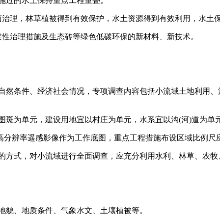
已实施过的水土保持重点工程重叠。
到全面治理，林草植被得到有效保护，水土资源得到有效利用，水
等柔性治理措施及生态砖等绿色低碳环保的新材料、新技术。
小流域自然条件、经济社会情况，专项调查内容包括小流域土地利用
宜以图斑为单元，建设用地宜以村庄为单元，水系宜以沟(河)道为单
 2 m 高分辨率遥感影像作为工作底图，重点工程措施布设区域比例尺应不
结合的方式，对小流域进行全面调查，应充分利用水利、林草、农
地形地貌、地质条件、气象水文、土壤植被等。