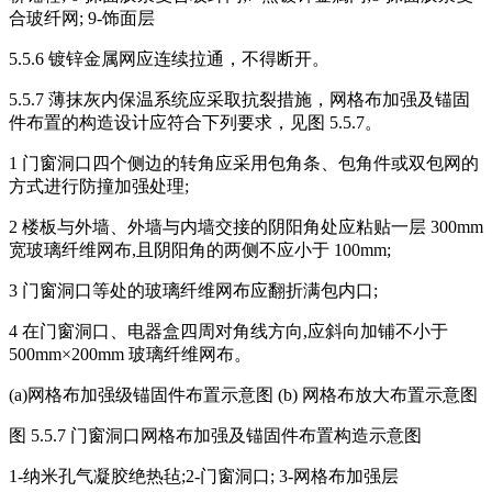
合玻纤网; 9-饰面层
5.5.6 镀锌金属网应连续拉通，不得断开。
5.5.7 薄抹灰内保温系统应采取抗裂措施，网格布加强及锚固
件布置的构造设计应符合下列要求，见图 5.5.7。
1 门窗洞口四个侧边的转角应采用包角条、包角件或双包网的
方式进行防撞加强处理;
2 楼板与外墙、外墙与内墙交接的阴阳角处应粘贴一层 300mm
宽玻璃纤维网布,且阴阳角的两侧不应小于 100mm;
3 门窗洞口等处的玻璃纤维网布应翻折满包内口;
4 在门窗洞口、电器盒四周对角线方向,应斜向加铺不小于
500mm×200mm 玻璃纤维网布。
(a)网格布加强级锚固件布置示意图 (b) 网格布放大布置示意图
图 5.5.7 门窗洞口网格布加强及锚固件布置构造示意图
1-纳米孔气凝胶绝热毡;2-门窗洞口; 3-网格布加强层