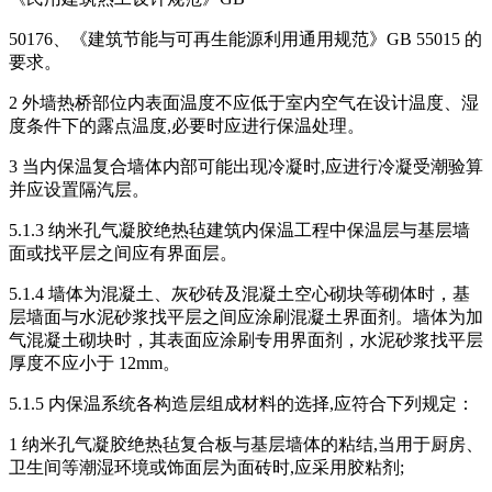
50176、《建筑节能与可再生能源利用通用规范》GB 55015 的
要求。
2 外墙热桥部位内表面温度不应低于室内空气在设计温度、湿
度条件下的露点温度,必要时应进行保温处理。
3 当内保温复合墙体内部可能出现冷凝时,应进行冷凝受潮验算
并应设置隔汽层。
5.1.3 纳米孔气凝胶绝热毡建筑内保温工程中保温层与基层墙
面或找平层之间应有界面层。
5.1.4 墙体为混凝土、灰砂砖及混凝土空心砌块等砌体时，基
层墙面与水泥砂浆找平层之间应涂刷混凝土界面剂。墙体为加
气混凝土砌块时，其表面应涂刷专用界面剂，水泥砂浆找平层
厚度不应小于 12mm。
5.1.5 内保温系统各构造层组成材料的选择,应符合下列规定：
1 纳米孔气凝胶绝热毡复合板与基层墙体的粘结,当用于厨房、
卫生间等潮湿环境或饰面层为面砖时,应采用胶粘剂;