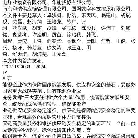
电煤业物资有限公司、华能招标有限公司、
南京和瑞供应链管理有限公司、国网数字科技控股有限公司。
本文件主要起草人：卓洪树、孙浩、宋天民、易建山、杨砚
砚、龙磊、赵海纲、王培龙、陈广、张
珂、熊汉武、胡东、赵斌、杨志栋、陈少兵、许沛丰、刘镓
铭、庞选考、许建明、厉苗、徐冶秋、韩飞、
周程、曹雯、王健、俞春华、高逸全、曹阳、江哲、王健、张
兵、杨瑾、孙若萱、徐文涛、张玉森、田
森、华天琪、胡潇斐、王嘉磊。
本文件为首次发布。
T/CERS 0031—2024
IV
引言
能源企业作为保障国家能源发展、供应和安全的基石，要服务
国家重大战略实施，国有能源企业应
充分发挥“三大责任”和“六个力量”作用，统筹能源发展和安
全，统筹能源保供和转型，确保能源产
业链供应链安全稳定运行。供应链是保障能源安全稳定的重要
基础，合规高效的采购管理体系是支撑供
应链高质量服务和维护供应链安全稳定的重要环节。当前，供
应链数字化转型、绿色低碳加速发展，支
撑创建世界一流企业的作用日益凸显，在能源安全稳定保供和