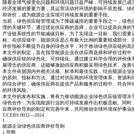
随着全球气候变化问题和环境问题日益严峻，可持续发展已成
经济发展的重要力量，其运营活动对环境的影响不容忽视。绿
和评价，成为能源企业实现可持续发展的重要手段。
当前，绿色供应链管理成为了降碳减排的重要手段之一，绿色
理的关键环节。通过优化供应商的选择，企业可以提高自身的
产业链系统性的节能减碳目标。为了实现这一目标，我们需要
标。在供应链中，能源供应是占有极大比例的重要组成部分。
评价指标不断提升自身的绿色水平，对于推动绿色供应链的高
本文件的制定，旨在指导能源企业在供应商选择和评价过程中
确保供应链的绿色化、可持续化。通过建立科学合理的评价体
展理念的供应商，还能够激励供应商积极采用绿色技术、改善
本文件依据国内外相关法规、标准和最佳实践，结合能源企业
的原则、指标和方法。通过对供应商的环境管理体系、资源利
的综合评价，确保供应商在提供产品和服务的过程中，符合环
的环境风险。
本文件的发布和实施，将有力推动能源企业绿色供应链管理水
绿色合作，为实现能源行业的可持续发展作出积极贡献。同时
应商评价导则的制定和完善中来，共同推动全球环境保护事业
T/CERS 0032—2024
1
能源企业绿色供应商评价导则
1 范围