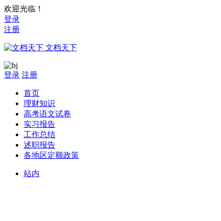
欢迎光临！
登录
注册
文档天下
登录
注册
首页
理财知识
高考语文试卷
实习报告
工作总结
述职报告
各地区定额政策
站内