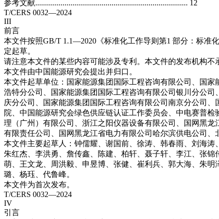
参考文献.............................................................................. 12
T/CERS 0032—2024
III
前言
本文件按照GB/T 1.1—2020《标准化工作导则第1 部分：
定起草。
请注意本文件的某些内容可能涉及专利。本文件的发布机构不
本文件由中国能源研究会提出并归口。
本文件起草单位：国家能源集团国际工程咨询有限公司、国家
浩特分公司、国家能源集团国际工程咨询有限公司银川分公司
庆分公司、国家能源集团国际工程咨询有限公司南京分公司、
院、中国能源研究会绿色供应链认证工作委员会、中电赛普检
理（广州）有限公司、浙江之阳仪器设备有限公司、国网黑龙
有限责任公司、国网黑龙江省电力有限公司哈尔滨供电公司、
本文件主要起草人：钟儒耀、谢国前、徐涛、韩春雨、刘海涛
朱红杰、李洪勇、詹传鑫、陈建、柏轩、聂子轩、李江、张锦
萌、王文龙、周洪毅、申昱博、张健、崔利兵、郭大海、朱明
璐、杨珏、代鲁峰。
本文件为首次发布。
T/CERS 0032—2024
IV
引言