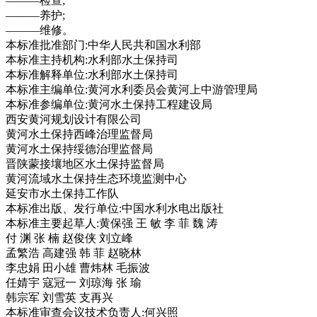
———检查;
———养护;
———维修。
本标准批准部门:中华人民共和国水利部
本标准主持机构:水利部水土保持司
本标准解释单位:水利部水土保持司
本标准主编单位:黄河水利委员会黄河上中游管理局
本标准参编单位:黄河水土保持工程建设局
西安黄河规划设计有限公司
黄河水土保持西峰治理监督局
黄河水土保持绥德治理监督局
晋陕蒙接壤地区水土保持监督局
黄河流域水土保持生态环境监测中心
延安市水土保持工作队
本标准出版、发行单位:中国水利水电出版社
本标准主要起草人:黄保强 王 敏 李 菲 魏 涛
付 渊 张 楠 赵俊侠 刘立峰
孟繁浩 高建强 韩 菲 赵晓林
李忠娟 田小雄 曹炜林 毛振波
任婧宇 寇冠一 刘琼海 张 瑜
韩宗军 刘雪英 支再兴
本标准审查会议技术负责人:何兴照