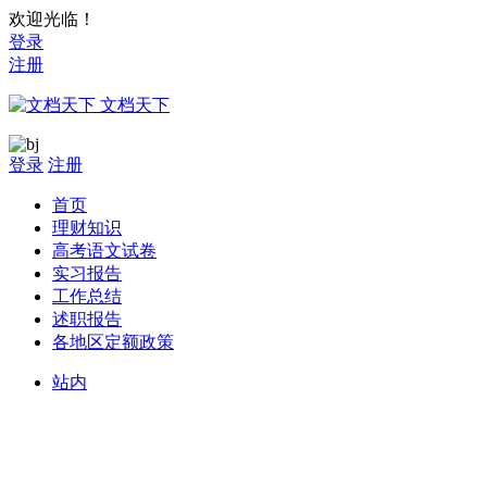
欢迎光临！
登录
注册
文档天下
登录
注册
首页
理财知识
高考语文试卷
实习报告
工作总结
述职报告
各地区定额政策
站内