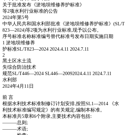
关于批准发布《淤地坝维修养护标准》
等2项水利行业标准的公告
2024年第5号
中华人民共和国水利部批准《淤地坝维修养护标准》(SL/T
823—2024)等2项为水利行业标准,现予以公布。
序号标准名称标准编号替代标准号发布日期实施日期
1 淤地坝维修养
护标准SL/T823—2024 2024.4.11 2024.7.11
2
黑土区水土流
失综合防治技术
规范SL/T446—2024 SL446—20092024.4.11 2024.7.11
水利部
2024年4月11日
前 言
根据水利技术标准制修订计划安排,按照SL1—2014 《水
利技术标准编写规定》的有关规定,编制本标准。
本标准共5章和6个附录,主要技术内容包括:
———总则;
———术语;