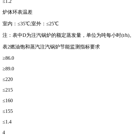
≤1.2
炉体环表温差
室内：≤35℃;室外：≤25℃
注：表中D为注汽锅炉的额定蒸发量，单位为吨每小时(t/h)。
表2燃油饱和蒸汽注汽锅炉节能监测指标要求
≥86.0
≥89.0
≤220
≤215
≤160
≤155
≤1.4
4