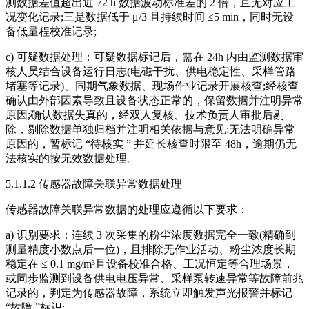
测数据差值超出近 72 h 数据波动标准差的 2 倍，且无对应工
况变化记录;三是数据低于 μ/3 且持续时间 ≤5 min，同时无设
备低量程校准记录;
c) 可疑数据处理：可疑数据标记后，需在 24h 内由监测数据审
核人员结合设备运行日志(电磁干扰、供电稳定性、采样管路
堵塞等记录)、同期气象数据、现场作业记录开展核查;经核查
确认由外部因素导致且设备状态正常的，保留数据并注明异常
原因;确认数据失真的，经双人复核、技术负责人审批后剔
除，剔除数据单独归档并注明相关依据与意见;无法明确异常
原因的，暂标记 “待核实 ” 并延长核查时限至 48h，逾期仍无
法核实的按无效数据处理。
5.1.1.2 传感器故障关联异常数据处理
传感器故障关联异常数据的处理应遵循以下要求：
a) 识别要求：连续 3 次采集的粉尘浓度数据完全一致(精确到
测量精度小数点后一位)，且排除无作业活动、粉尘浓度长期
稳定在 ≤ 0.1 mg/m³且设备校准合格、工况恒定等合理场景，
或同步监测到设备供电电压异常、采样泵转速异常等故障前兆
记录的，判定为传感器故障，系统立即触发声光报警并标记
“故障 ”标识;