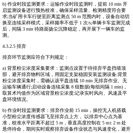
b) 作业时段监测要求：运输作业时段监测时，提前 10 min 开
启监测设备进行预热校准，确保采样流量、检测精度符合要
求;当矿用卡车行驶至距离监测点 50 m 范围内时，设备自动切
换至连续采样模式，采样频率不低于 1 次/s;单辆卡车监测完成
后，间隔 3 min 待路面扬尘沉降稳定，再开展下一辆车的监
测。
4.3.2.5 排弃
排弃环节监测应符合下列规定：
a) 背景粉尘浓度采集要求：监测点设置于待排弃平盘挡墙顶
部，避开排弃物料区域，用固定支架稳固安装监测设备;背景
粉尘浓度采集时，需确认该平盘连续 10 min 无排弃作业、无
运输车辆通行;启动设备连续采集 8 组数据(每组间隔 1 min)，
取算术均值作为区域背景粉尘浓度;记录实时风向、风速及平
盘环境情况。
b) 作业时段监测要求：排弃作业前 15 min，操控无人机搭载
小型粉尘浓度传感器飞至排弃点上方， 以排弃中心点为基
准，校准水平距离不超过 5 m，垂直高度控制在 5 m± 2 m 处
悬停待命，期间实时观察排弃设备作业状态与风速变化，避开