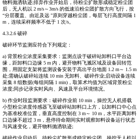
物料抛洒轨迹;排弃作业开始后，待粉尘扩散形成稳定粉尘团
后，无人机以 2 m/s～3m/s 的低速沿粉尘团扩散方向飞行，按
“分层覆盖、由近及远 ”原则穿越粉尘团，每层飞行高度间隔 1
m，连续采样频率不低于 1 次/s。
4.3.2.6 破碎
破碎环节监测应符合下列规定：
a) 背景粉尘浓度采集要求：监测点设于破碎站卸料口平台边
缘，距卸料口边缘 5 m 内，避开物料飞溅区域及设备回转范
围，用固定支架将监测设备安装于高出平台地面 1.2 m～ 1.5 m
处;需确认破碎站连续 10 min 无卸料、破碎作业;启动设备连续
采集 8 组数据(每组间隔 1 min)，取算术均值为区域背景粉尘
浓度;同步记录实时风向、风速及平台环境情况。
b) 作业时段监测要求：破碎作业前 10 min，操控无人机搭载
小型粉尘浓度传感器飞至破碎站卸料口上方，以卸料口中心点
为基准校准位置，垂直高度控制在 3 m～ 10 m，水平距离卸料
口边缘不超过 3 m，悬停待命期间实时观察卸料设备运行状态
与风速变化，避开物料抛洒轨迹;
破碎作业启动后，待粉尘扩散形成稳定粉尘团，操控无人机以