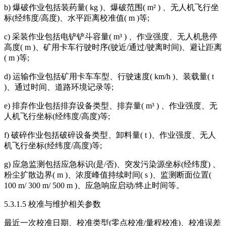
b) 爆破作业包括装药量( kg )、爆破范围( m² ) 、无人机飞行坐
标(经纬度/高度)、水平距离校准值( m )等;
c) 采装作业包括电铲铲斗容量( m³ ) 、作业强度、无人机悬停
高度( m )、矿用卡车行驶时序(驶近/通过/驶离时间)、避让距离
( m )等;
d) 运输作业包括矿用卡车车型、行驶速度( km/h )、装载量( t
)、通过时间、道路环境记录等;
e) 排弃作业包括排弃设备类型、排弃量( m³ ) 、作业强度、无
人机飞行坐标(经纬度/高度)等;
f) 破碎作业包括破碎设备类型、卸料量( t )、作业强度、无人
机飞行坐标(经纬度/高度)等;
g) 应急监测包括应急标识(是/否)、突发污染源坐标(经纬度) 、
粉尘扩散边界( m )、浓度峰值持续时间( s )、监测断面位置(
100 m/ 300 m/ 500 m )、应急响应启动/终止时间等。
5.3.1.5 校准与维护相关参数
最近一次校准日期、校准类型(零点校准/量程校准)、校准误差