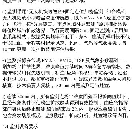
高度一致，避开工况障碍物与危险区域;
d) 监测采用“无人机快速巡查+固定点位加密监测 ”组合模式：
无人机搭载小型粉尘浓度传感器，以 3 m/s～ 5 m/s速度沿扩散
方向飞行，按“分层覆盖、重点区域往返监测 ”原则捕捉浓度
峰值区域与扩散边界，飞行高度间隔 5 m; 固定监测点启用加
密采集模式，数据采集频率不低于 2 条/s，连续采样时长不低
于 30 min。全程实时记录风速、风向、气温等气象参数，每
10 min 更新一次扩散范围评估结果;
e) 监测指标在常规 PM2.5、PM10、TSP 及气象参数基础上，
增加粉尘扩散边界、浓度峰值持续时间 2项应急专项指标。数
据传输采用优先级机制，标注“应急 ”标识，单独存储，延迟
不超过 10 s。数据审核简化流程，可疑或异常数据由单人初步
核查、技术负责人复核， 30 min 内完成判定与处置;
f) 连续 30min 内，所有监测点粉尘浓度回落至报警阈值以下，
且经气象条件评估粉尘扩散趋势得到有效控制， 由应急指挥
部门确认后终止监测;监测结束后 2 h 内，形成应急监测报告，
包含突发场景概况、监测数据、扩散分析、处置建议等内容。
4.4 监测设备要求