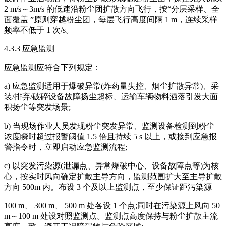
2 m/s～3m/s 的低速沿粉尘团扩散方向飞行，按“分层采样、全
面覆盖 ”原则穿越粉尘团，每层飞行高度间隔 1 m，连续采样
频率不低于 1 次/s。
4.3.3 应急监测
应急监测应符合下列规定：
a) 应急监测适用于爆破异常(炸药量失控、烟尘扩散异常)、采
装/排弃/破碎设备故障扬尘超标、运输车辆物料洒落引发大面
积扬尘等突发场景;
b) 当现场作业人员发现粉尘突发异常、监测设备检测到粉尘
浓度瞬时超过报警阈值 1.5 倍且持续 5 s 以上，或接到应急报
警指令时，立即启动应急监测流程;
c) 以突发污染源(泄漏点、异常爆破中心、设备故障点等)为核
心，按实时风向确定扩散主导方向，监测范围扩大至主导扩散
方向 500m 内。布设 3 个及以上监测点，至少保证距污染源
100 m、 300 m、 500 m 处各设 1 个点;同时在污染源上风向 50
m～100 m 处设对照监测点。监测点高度保持与粉尘扩散主流