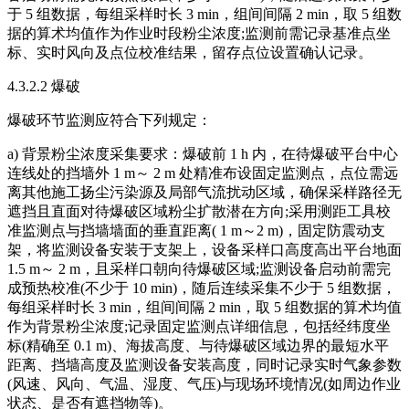
于 5 组数据，每组采样时长 3 min，组间间隔 2 min，取 5 组数
据的算术均值作为作业时段粉尘浓度;监测前需记录基准点坐
标、实时风向及点位校准结果，留存点位设置确认记录。
4.3.2.2 爆破
爆破环节监测应符合下列规定：
a) 背景粉尘浓度采集要求：爆破前 1 h 内，在待爆破平台中心
连线处的挡墙外 1 m～ 2 m 处精准布设固定监测点，点位需远
离其他施工扬尘污染源及局部气流扰动区域，确保采样路径无
遮挡且直面对待爆破区域粉尘扩散潜在方向;采用测距工具校
准监测点与挡墙墙面的垂直距离( 1 m～2 m)，固定防震动支
架，将监测设备安装于支架上，设备采样口高度高出平台地面
1.5 m～ 2 m，且采样口朝向待爆破区域;监测设备启动前需完
成预热校准(不少于 10 min)，随后连续采集不少于 5 组数据，
每组采样时长 3 min，组间间隔 2 min，取 5 组数据的算术均值
作为背景粉尘浓度;记录固定监测点详细信息，包括经纬度坐
标(精确至 0.1 m)、海拔高度、与待爆破区域边界的最短水平
距离、挡墙高度及监测设备安装高度，同时记录实时气象参数
(风速、风向、气温、湿度、气压)与现场环境情况(如周边作业
状态、是否有遮挡物等)。