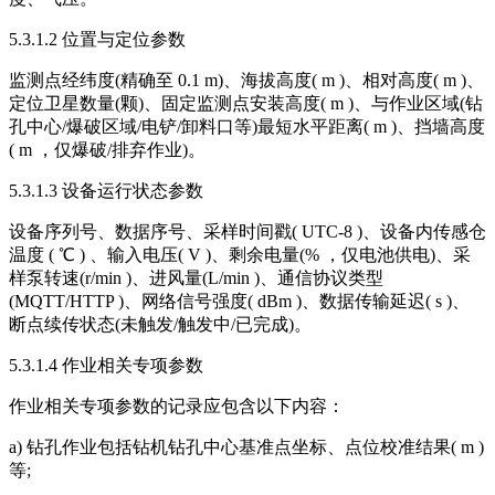
5.3.1.2 位置与定位参数
监测点经纬度(精确至 0.1 m)、海拔高度( m )、相对高度( m )、
定位卫星数量(颗)、固定监测点安装高度( m )、与作业区域(钻
孔中心/爆破区域/电铲/卸料口等)最短水平距离( m )、挡墙高度
( m ，仅爆破/排弃作业)。
5.3.1.3 设备运行状态参数
设备序列号、数据序号、采样时间戳( UTC-8 )、设备内传感仓
温度 ( ℃ ) 、输入电压( V )、剩余电量(% ，仅电池供电)、采
样泵转速(r/min )、进风量(L/min )、通信协议类型
(MQTT/HTTP )、网络信号强度( dBm )、数据传输延迟( s )、
断点续传状态(未触发/触发中/已完成)。
5.3.1.4 作业相关专项参数
作业相关专项参数的记录应包含以下内容：
a) 钻孔作业包括钻机钻孔中心基准点坐标、点位校准结果( m )
等;