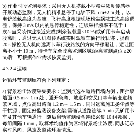
b) 作业时段监测要求：采用无人机搭载小型粉尘浓度传感器
开展动态监测，无人机精准悬停于电铲下风 5 m±2 m 处， 以
电铲装载高度为基准，飞行高度根据现场粉尘飘散主流高度调
整，保持 3 m/s 以内的悬停稳定性，连续采样频率不低于 1
次/s;当采装作业接近完成(剩余装载量≤10 %)或矿用卡车启动
驶离时，通过无人机图传系统实时观察车辆行驶轨迹，提前
20 s 操控无人机向远离卡车行驶路线的方向平移避让，避让距
离不小于 10 m，待卡车完全驶离监测区域(距离监测点位 ≥20
m)后，可根据作业需求恢复监测。
4.3.2.4 运输
运输环节监测应符合下列规定：
a) 背景粉尘浓度采集要求：监测点选在道路挡墙内侧，距挡墙
墙面 0.5 m～ 1 m 处，避开急弯、坡道和交叉口等车辆变道频
繁区域，点位高出路面 1.2 m～ 1.5 m，同时远离施工扬尘点等
干扰源，固定好监测设备支架;需确认道路连续 5 min 无矿用卡
车及其他车辆通行，随后启动监测设备连续采集 10 组数据，
每组间隔 1 min，取算术均值作为区域背景粉尘浓度; 同步记录
实时风向、风速及道路环境情况。