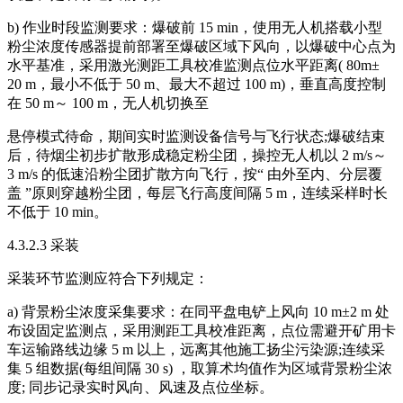
b) 作业时段监测要求：爆破前 15 min，使用无人机搭载小型
粉尘浓度传感器提前部署至爆破区域下风向，以爆破中心点为
水平基准，采用激光测距工具校准监测点位水平距离( 80m±
20 m，最小不低于 50 m、最大不超过 100 m)，垂直高度控制
在 50 m～ 100 m，无人机切换至
悬停模式待命，期间实时监测设备信号与飞行状态;爆破结束
后，待烟尘初步扩散形成稳定粉尘团，操控无人机以 2 m/s～
3 m/s 的低速沿粉尘团扩散方向飞行，按“ 由外至内、分层覆
盖 ”原则穿越粉尘团，每层飞行高度间隔 5 m，连续采样时长
不低于 10 min。
4.3.2.3 采装
采装环节监测应符合下列规定：
a) 背景粉尘浓度采集要求：在同平盘电铲上风向 10 m±2 m 处
布设固定监测点，采用测距工具校准距离，点位需避开矿用卡
车运输路线边缘 5 m 以上，远离其他施工扬尘污染源;连续采
集 5 组数据(每组间隔 30 s) ，取算术均值作为区域背景粉尘浓
度; 同步记录实时风向、风速及点位坐标。