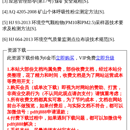
[3] 应急管理部令(第17号) 煤矿安全规程[S].
[4] AQ 4205-2008 矿山个体呼吸性粉尘测定方法[S].
[5] HJ 93-2013 环境空气颗粒物(PM10和PM2.5)采样器技术要
求及检测方法[S].
[6] HJ 664-2013 环境空气质量监测点位布设技术规范[S].
资源下载
此资源下载价格为
6
金币
立即购买
，VIP免费
立即升级
1.本站大部份文档均属免费，部份收费文档，经过本站分
类整理，花了精力和时间，收费文档是为了网站运营成本
等费用开支；
2.购买会员（或单次下载）即视为对网站的赞助、打赏，
非商业交易行为（不认同此观点请勿支付）请慎重考虑；
3.所有收费文档都真实可靠，为了节约成本，文档在网站
前台不做预览，如果付费后，与实际文档不符合，都可以
加微信号：pdftj888申请退款；
4.付费下载过程中，如果遇到下载问题，都可以加微信号
pdftj888解决；