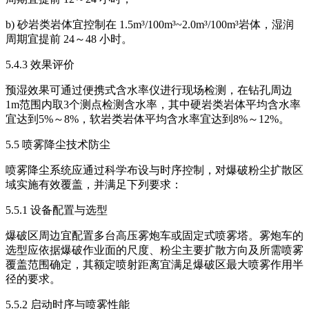
b) 砂岩类岩体宜控制在 1.5m³/100m³~2.0m³/100m³岩体，湿润
周期宜提前 24～48 小时。
5.4.3 效果评价
预湿效果可通过便携式含水率仪进行现场检测，在钻孔周边
1m范围内取3个测点检测含水率，其中硬岩类岩体平均含水率
宜达到5%～8%，软岩类岩体平均含水率宜达到8%～12%。
5.5 喷雾降尘技术防尘
喷雾降尘系统应通过科学布设与时序控制，对爆破粉尘扩散区
域实施有效覆盖，并满足下列要求：
5.5.1 设备配置与选型
爆破区周边宜配置多台高压雾炮车或固定式喷雾塔。雾炮车的
选型应依据爆破作业面的尺度、粉尘主要扩散方向及所需喷雾
覆盖范围确定，其额定喷射距离宜满足爆破区最大喷雾作用半
径的要求。
5.5.2 启动时序与喷雾性能