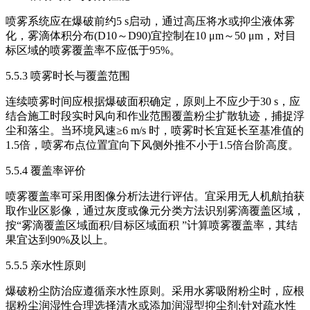
喷雾系统应在爆破前约5 s启动，通过高压将水或抑尘液体雾
化，雾滴体积分布(D10～D90)宜控制在10 μm～50 μm，对目
标区域的喷雾覆盖率不应低于95%。
5.5.3 喷雾时长与覆盖范围
连续喷雾时间应根据爆破面积确定，原则上不应少于30 s，应
结合施工时段实时风向和作业范围覆盖粉尘扩散轨迹，捕捉浮
尘和落尘。当环境风速≥6 m/s 时，喷雾时长宜延长至基准值的
1.5倍，喷雾布点位置宜向下风侧外推不小于1.5倍台阶高度。
5.5.4 覆盖率评价
喷雾覆盖率可采用图像分析法进行评估。宜采用无人机航拍获
取作业区影像，通过灰度或像元分类方法识别雾滴覆盖区域，
按“雾滴覆盖区域面积/目标区域面积 ”计算喷雾覆盖率，其结
果宜达到90%及以上。
5.5.5 亲水性原则
爆破粉尘防治应遵循亲水性原则。采用水雾吸附粉尘时，应根
据粉尘润湿性合理选择清水或添加润湿型抑尘剂;针对疏水性