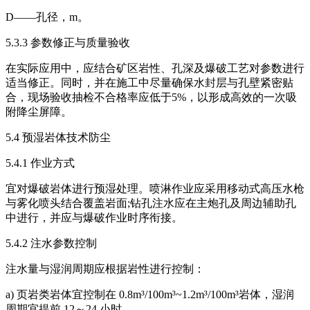
D——孔径，m。
5.3.3 参数修正与质量验收
在实际应用中，应结合矿区岩性、孔深及爆破工艺对参数进行
适当修正。同时，并在施工中尽量确保水封层与孔壁紧密贴
合，现场验收抽检不合格率应低于5%，以形成高效的一次吸
附降尘屏障。
5.4 预湿岩体技术防尘
5.4.1 作业方式
宜对爆破岩体进行预湿处理。喷淋作业应采用移动式高压水枪
与雾化喷头结合覆盖岩面;钻孔注水应在主炮孔及周边辅助孔
中进行，并应与爆破作业时序衔接。
5.4.2 注水参数控制
注水量与湿润周期应根据岩性进行控制：
a) 页岩类岩体宜控制在 0.8m³/100m³~1.2m³/100m³岩体，湿润
周期宜提前 12～24 小时，