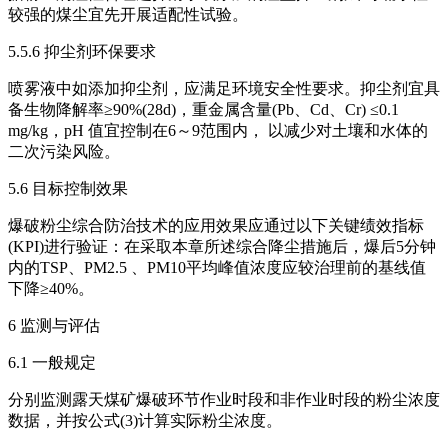
较强的煤尘宜先开展适配性试验。
5.5.6 抑尘剂环保要求
喷雾液中如添加抑尘剂，应满足环境安全性要求。抑尘剂宜具
备生物降解率≥90%(28d)，重金属含量(Pb、Cd、Cr) ≤0.1
mg/kg，pH 值宜控制在6～9范围内， 以减少对土壤和水体的
二次污染风险。
5.6 目标控制效果
爆破粉尘综合防治技术的应用效果应通过以下关键绩效指标
(KPI)进行验证：在采取本章所述综合降尘措施后，爆后5分钟
内的TSP、PM2.5 、PM10平均峰值浓度应较治理前的基线值
下降≥40%。
6 监测与评估
6.1 一般规定
分别监测露天煤矿爆破环节作业时段和非作业时段的粉尘浓度
数据，并按公式(3)计算实际粉尘浓度。