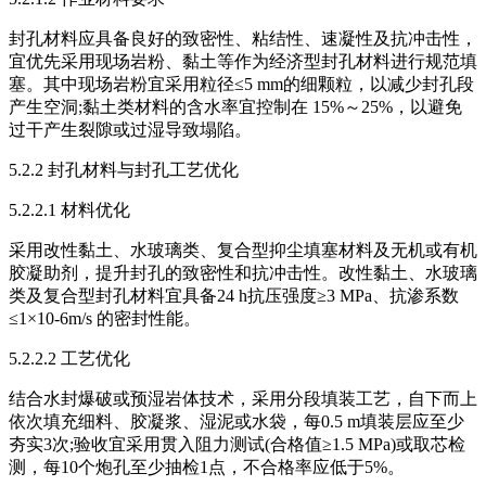
封孔材料应具备良好的致密性、粘结性、速凝性及抗冲击性，
宜优先采用现场岩粉、黏土等作为经济型封孔材料进行规范填
塞。其中现场岩粉宜采用粒径≤5 mm的细颗粒，以减少封孔段
产生空洞;黏土类材料的含水率宜控制在 15%～25%，以避免
过干产生裂隙或过湿导致塌陷。
5.2.2 封孔材料与封孔工艺优化
5.2.2.1 材料优化
采用改性黏土、水玻璃类、复合型抑尘填塞材料及无机或有机
胶凝助剂，提升封孔的致密性和抗冲击性。改性黏土、水玻璃
类及复合型封孔材料宜具备24 h抗压强度≥3 MPa、抗渗系数
≤1×10-6m/s 的密封性能。
5.2.2.2 工艺优化
结合水封爆破或预湿岩体技术，采用分段填装工艺，自下而上
依次填充细料、胶凝浆、湿泥或水袋，每0.5 m填装层应至少
夯实3次;验收宜采用贯入阻力测试(合格值≥1.5 MPa)或取芯检
测，每10个炮孔至少抽检1点，不合格率应低于5%。