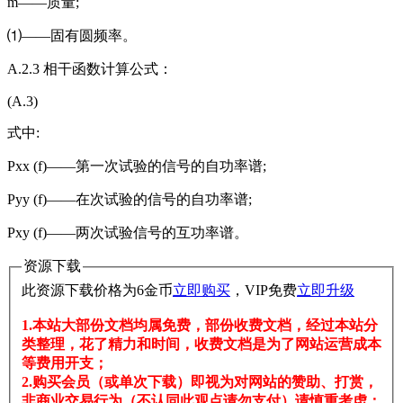
m——质量;
⑴——固有圆频率。
A.2.3 相干函数计算公式：
(A.3)
式中:
Pxx (f)——第一次试验的信号的自功率谱;
Pyy (f)——在次试验的信号的自功率谱;
Pxy (f)——两次试验信号的互功率谱。
资源下载
此资源下载价格为
6
金币
立即购买
，VIP免费
立即升级
1.本站大部份文档均属免费，部份收费文档，经过本站分
类整理，花了精力和时间，收费文档是为了网站运营成本
等费用开支；
2.购买会员（或单次下载）即视为对网站的赞助、打赏，
非商业交易行为（不认同此观点请勿支付）请慎重考虑；