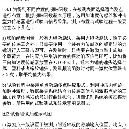
5.4.1 为得到不同位置的频响函数，在被测表面选择适当测点
进行布置，根据频响函数基本原理，选用加速度传感器和冲击
型力传感器进行试验与信号采集。测点布置与试验过程一般要
注意以下几点：
a) 频响函数测量一般有力锤激励法。采用力锤激励法，除了必
要的传感器之外，只需要使用一个装有力传感器的标定过的力
锤进行人工敲击即可。在测量时，只需要在激励点敲击施加一
个载荷力，在响应点采集该位置的振动响应信号即可，比如将
三向加速度传感器放置在 OD Box 上。通常力锤的锤头选择金
属、塑料或者橡胶锤头，测量频响函数时对同一激励位置敲击
3-5 次，取平均值为结果。
b) 试验过程中采用单点激励多点响应形式，利用冲击力锤施
加脉冲激励，数据采集系统结合力传感器信号和激振点处的三
轴加速度传感器信号进行曲线拟合，进而识别系统的模态振动
参数，所采用的试验测试系统示意图见图 2。
图2 试验测试系统示意图
c) 激励点一般设置于被测点附近轴段的激励输入位置。响应点