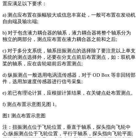
置应满足以下要求：
a) 测点应布置在振幅较大或信息丰富处，一般可布置在发动机
自由端及输出端;
b) 对于包含液力耦合器的轴系，液力耦合器将整个轴系分为
独立的两部分，测点应布置在液力耦合器之前和之后;
c) 对于多分支系统，轴系扭振测点的选择除了要注意以上单支
系统的测点选择外，还要在分支点前后布置测点，如：双机单
桨的轴系，应在齿轮箱前后布置测点;
d) 纵振测点一般选用电涡流传感器，对于 OD Box 等非回转部
件，选用加速度传感器进行信号采集;
e) 若已有理论计算，应根据计算结果，在关键点处布置测点。
f) 测点布置示意图见图 1。
图1 测点布置示意图
注：扭振测点位于飞轮位置，垂直于轴系，探头指向飞轮中
心;纵振测点位于飞轮位置，平行于轴系，探头指向飞轮平面;