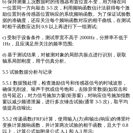
b) 保持测量工况数据时的传感器布置位置不变，用力锤在同
一位置同一方向敲击 3-5 次，利用频响函数估计法获得每个激
励位置到各传感器位置响应的系统频响函数。为了保证试验数
据的准确度，还应关注每个频响函数对应的相干曲线，在测试
时相干函数应达到 0.9 以上再进行下一组测试;
c) 受制于设备条件，测试带宽不高于 2000Hz，分辨率不低于
1Hz，且应满足所关注的频率范围;
d) 基于测试结果，对被测对象的局部共振点进行识别，获取
轴系局部刚度，用于仿真分析。
5.5 试验数据分析与记录
5.5.1 数据预处理，检查激励信号和传感器信号的时域波形，
确保无削波、噪声干扰或信号饱和，去除异常数据(如双击和
信号延迟)，对力信号施加力窗(矩形窗)，对响应信号施加指数
窗以减少频谱泄漏，进行多次锤击试验(通常 3-5 次)，取平均
值提高信噪比;
5.5.2 传递函数(FRF)计算，使用输入(力)和输出(响应)的傅里叶
变换计算频响函数，并计算两次试验的相干函数，且大于 0.8
以上，计算公式如附录公式 A.1 和 A.3 所示;