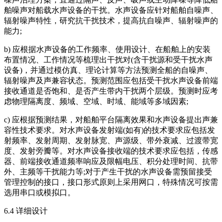
舶噪声对船载水声设备的干扰。水声设备应针对船舶自噪声、
辐射噪声特性，研究抗干扰技术，提高抗自噪声、辐射噪声的
能力;
b) 应根据水声设备的工作频率、使用设计、在船舶上的安装
布置情况、工作情况等梳理出干扰对(含干扰源和受干扰水声
设备)，并通过模仿真、理论计算等方法预测全船的自噪声、
辐射噪声及声兼容状态。预测范围应包括受干扰水声设备前端
接收通道是否饱和、是否产生带内干扰两个层级。预测时应考
虑物理隔离度、频域、空域、时域、能域等多域因素;
c) 应根据预测结果，对船舶平台隔离效果和水声设备提出声兼
容性技术要求。对水声设备发射端(如有)的技术要求应包括发
射频率、发射周期、发射脉宽、声源级、带外衰减、过渡带宽
度、发射旁瓣等。对水声设备接收端的技术要求应包括，传感
器、前端接收通道频率响应及限幅电压、积分处理时间、抗带
外、主频等干扰能力等;对于产生干扰的水声设备需预留接受
管理控制的接口，接口形式原则上采用网口，特殊情况可按需
选用串口或模拟口。
6.4 详细设计