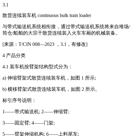
3.1
散货连续装车机 continuous bulk train loader
与带式输送机系统相衔接，通过带式输送机系统将来自堆场/
筒仓/船舶的大宗干散货连续装入火车车厢的机械装备。
[来源：T/CIN 008—2023 ，3.1，有修改]
4 产品分类
4.1 装车机按臂架结构型式分为：
a) 伸缩臂架式散货连续装车机，如图 1 所示;
b) 横移臂架式散货连续装车机，如图 2 所示。
标引序号说明：
1——带式输送机; 2——伸缩臂;
3——固定臂; 4——门架;
5——臂架伸缩机构; 6——上料尾车;