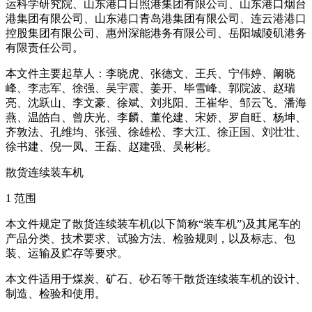
运科学研究院、山东港口日照港集团有限公司、山东港口烟台
港集团有限公司、山东港口青岛港集团有限公司、连云港港口
控股集团有限公司、惠州深能港务有限公司、岳阳城陵矶港务
有限责任公司。
本文件主要起草人：李晓虎、张德文、王兵、宁伟婷、阚晓
峰、李志军、徐强、吴宇震、姜开、毕雪峰、郭院波、赵瑞
亮、沈跃山、李文豪、徐斌、刘兆阳、王崔华、邹云飞、潘海
燕、温皓白、曾庆光、李麟、董伦建、宋娇、罗自旺、杨坤、
齐敦法、孔维均、张强、徐雄松、李大江、徐正国、刘壮壮、
徐书建、倪一凤、王磊、赵建强、吴彬彬。
散货连续装车机
1 范围
本文件规定了散货连续装车机(以下简称“装车机”)及其尾车的
产品分类、技术要求、试验方法、检验规则，以及标志、包
装、运输及贮存等要求。
本文件适用于煤炭、矿石、砂石等干散货连续装车机的设计、
制造、检验和使用。