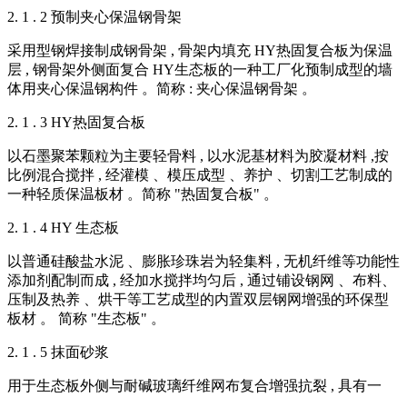
2. 1 . 2 预制夹心保温钢骨架
采用型钢焊接制成钢骨架 , 骨架内填充 HY热固复合板为保温
层 , 钢骨架外侧面复合 HY生态板的一种工厂化预制成型的墙
体用夹心保温钢构件 。简称 : 夹心保温钢骨架 。
2. 1 . 3 HY热固复合板
以石墨聚苯颗粒为主要轻骨料 , 以水泥基材料为胶凝材料 ,按
比例混合搅拌 , 经灌模 、模压成型 、养护 、切割工艺制成的
一种轻质保温板材 。简称 "热固复合板" 。
2. 1 . 4 HY 生态板
以普通硅酸盐水泥 、膨胀珍珠岩为轻集料 , 无机纤维等功能性
添加剂配制而成 , 经加水搅拌均匀后 , 通过铺设钢网 、布料、
压制及热养 、烘干等工艺成型的内置双层钢网增强的环保型
板材 。 简称 "生态板" 。
2. 1 . 5 抹面砂浆
用于生态板外侧与耐碱玻璃纤维网布复合增强抗裂 , 具有一