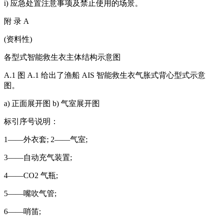
i) 应急处置注意事项及禁止使用的场景。
附 录 A
(资料性)
各型式智能救生衣主体结构示意图
A.1 图 A.1 给出了渔船 AIS 智能救生衣气胀式背心型式示意
图。
a) 正面展开图 b) 气室展开图
标引序号说明：
1——外衣套; 2——气室;
3——自动充气装置;
4——CO2 气瓶;
5——嘴吹气管;
6——哨笛;