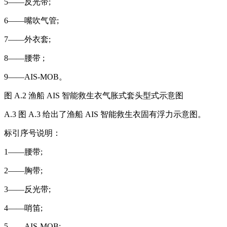
5——反光带;
6——嘴吹气管;
7——外衣套;
8——腰带 ;
9——AIS-MOB。
图 A.2 渔船 AIS 智能救生衣气胀式套头型式示意图
A.3 图 A.3 给出了渔船 AIS 智能救生衣固有浮力示意图。
标引序号说明：
1——腰带;
2——胸带;
3——反光带;
4——哨笛;
5——AIS-MOB;