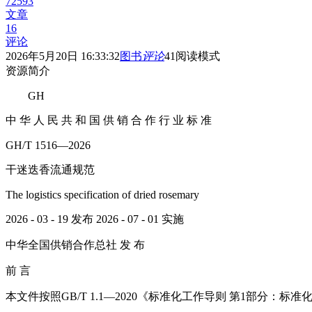
72593
文章
16
评论
2026年5月20日 16:33:32
图书
评论
41
阅读模式
资源简介
GH
中 华 人 民 共 和 国 供 销 合 作 行 业 标 准
GH/T 1516—2026
干迷迭香流通规范
The logistics specification of dried rosemary
2026 - 03 - 19 发布 2026 - 07 - 01 实施
中华全国供销合作总社 发 布
前 言
本文件按照GB/T 1.1—2020《标准化工作导则 第1部分：