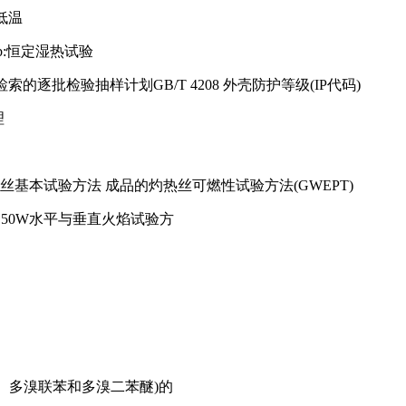
:低温
ab:恒定湿热试验
)检索的逐批检验抽样计划GB/T 4208 外壳防护等级(IP代码)
理
丝/热丝基本试验方法 成品的灼热丝可燃性试验方法(GWEPT)
火焰 50W水平与垂直火焰试验方
价铬、多溴联苯和多溴二苯醚)的