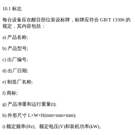
10.1 标志
每台设备应在醒目部位装设标牌，标牌应符合 GB/T 13306 的
规定，其内容包括：
a) 产品名称;
b) 产品型号;
c) 出厂编号;
d) 出厂日期;
e) 制造厂名称;
f) 商标;
g) 产品净重和运行重量(t);
h) 外形尺寸 L×W×H(mm×mm×mm);
i) 额定频率(Hz)、额定电压(V)和装机功率(kW)。