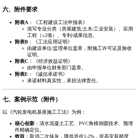
​六、附件要求​
​附表A​
​：《工程建设工法申报表》
填写专业分类（房屋建筑/土木/工业安装）、应用
工程（≥2项）、专利/成果信息。
​附表B​
​：《工法应用证明》
由建设单位/监理单位盖章，附施工许可证及验收
证明。
​附表C​
​：《经济效益证明》
由申报单位财务部门盖章。
​附表E​
​：《诚信承诺书》
承诺材料真实性，承担法律责任。
​七、案例示范（附件）​
以《汽轮发电机基座施工工法》为例：
​核心创新​
​：清水混凝土工艺、PVC角模倒圆技术、预埋
件精确定位。
​效益​
​：取消二次抹灰，降低造价1-2%，提高安装精度