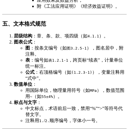
应用效果及效益分析；
附《工法应用证明》《经济效益证明》。
​五、文本格式规范​
​层级结构​
​：章、条、款、项四级（如
）。
4.1.1
​图表公式​
​：
​图​
​：按条文编号（如
），图名居中，附
图3.2.5-1
注释。
​表​
​：编号如
，跨页标“续表”，计量单位
表1.2.1-1
统一标注。
​公式​
​：右顶格编号（如
），变量注释用
(1.2.3-1)
“式中”。
​数值单位​
​：
用国际单位，物理量用符号（如
），数值范围
MPa
用
（如
）。
~
55±4%
​标点与文字​
​：
中文标点，术语前后一致，禁用“%”“>”等符号代
替文字。
注释用
/
顺序编号，字体小一号。
1.
2.