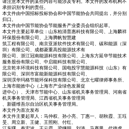
请注意本文件的某些内容可能涉及专利。本文件的发布机构不
承担识别专利的责任。
本文件由中国招标投标协会和中国节能协会共同提出，并分别
归口。
本文件由中国节能协会节能服务产业委员会组织起草。
本文件主要起草单位：山东柏清普惠科技有限公司、上海麟祥
环保股份有限公司、上海腾帆智慧建
筑工程有限公司、南京亚派软件技术有限公司、碳和能源（深
圳）有限公司、成都菱重高投能源技术有
限公司、浙江冠南能源科技有限公司、上海东方延华节能技术
服务股份有限公司、中启能科技有限公司、
北京乾丰环境科技有限公司、国电投宇慧能源科技（山东）有
限公司、深圳市富能新能源科技有限公司、
深圳淏华玛格节能环保科技有限公司、北京七曜律师事务所、
上海市能效中心（上海市产业绿色发展促
进中心）、天津市节能中心、山东省机关事务管理局、河南省
机关事务管理局、江西省机关事务管理局
、新疆维吾尔自治区机关事务管理局。
本文件为首次发布
本文件主要起草人：马仲权、孙小亮、丁惠一、胡秋霞、王珏
旻、周立新、王健、王照刚、付红、
江东曙、秦宏波、王云霞、梁继明、刘涛、马赛男、代德虎、