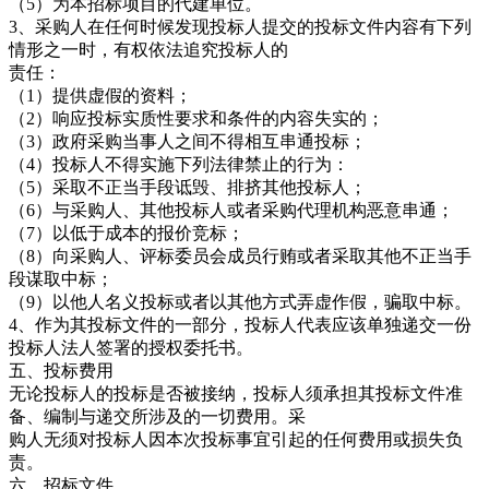
（5）为本招标项目的代建单位。
3、采购人在任何时候发现投标人提交的投标文件内容有下列
情形之一时，有权依法追究投标人的
责任：
（1）提供虚假的资料；
（2）响应投标实质性要求和条件的内容失实的；
（3）政府采购当事人之间不得相互串通投标；
（4）投标人不得实施下列法律禁止的行为：
（5）采取不正当手段诋毁、排挤其他投标人；
（6）与采购人、其他投标人或者采购代理机构恶意串通；
（7）以低于成本的报价竞标；
（8）向采购人、评标委员会成员行贿或者采取其他不正当手
段谋取中标；
（9）以他人名义投标或者以其他方式弄虚作假，骗取中标。
4、作为其投标文件的一部分，投标人代表应该单独递交一份
投标人法人签署的授权委托书。
五、投标费用
无论投标人的投标是否被接纳，投标人须承担其投标文件准
备、编制与递交所涉及的一切费用。采
购人无须对投标人因本次投标事宜引起的任何费用或损失负
责。
六、招标文件