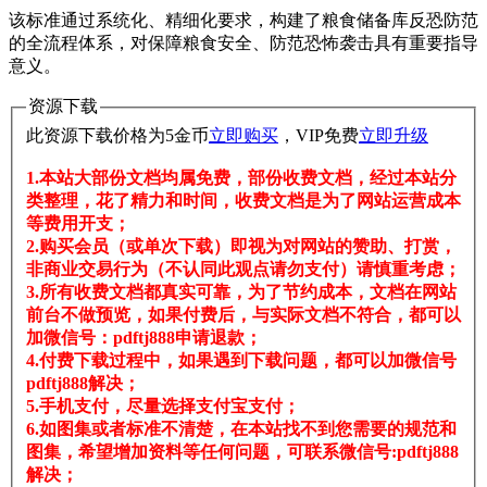
该标准通过系统化、精细化要求，构建了粮食储备库反恐防范
的全流程体系，对保障粮食安全、防范恐怖袭击具有重要指导
意义。
资源下载
此资源下载价格为
5
金币
立即购买
，VIP免费
立即升级
1.本站大部份文档均属免费，部份收费文档，经过本站分
类整理，花了精力和时间，收费文档是为了网站运营成本
等费用开支；
2.购买会员（或单次下载）即视为对网站的赞助、打赏，
非商业交易行为（不认同此观点请勿支付）请慎重考虑；
3.所有收费文档都真实可靠，为了节约成本，文档在网站
前台不做预览，如果付费后，与实际文档不符合，都可以
加微信号：pdftj888申请退款；
4.付费下载过程中，如果遇到下载问题，都可以加微信号
pdftj888解决；
5.手机支付，尽量选择支付宝支付；
6.如图集或者标准不清楚，在本站找不到您需要的规范和
图集，希望增加资料等任何问题，可联系微信号:pdftj888
解决；