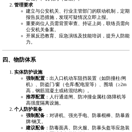
管理要求
建立与公安机关、行业主管部门的联动机制，定期
报告反恐措施，发现可疑情况立即上报。
重要岗位人员需背景审查、持证上岗，联络员需向
公安机关备案。
开展反恐教育、应急演练及技能培训，提升人防能
力。
四、物防体系
实体防护设施
强制配置
​：出入口机动车阻挡装置（如防撞柱/闸
机）、防盗门/窗（仓库/配电室等）、围墙（≥2m
高，钢筋混凝土或砖混结构）。
推荐配置
​：人行通道闸、防冲撞金属柱/路障机等
高强度隔离设施。
个人防护装备
强制配备
​：对讲机、强光手电、防暴棍棒、防暴盾
牌/钢叉。
建议配备
​：防毒面具、防火服、防暴头盔等应急装