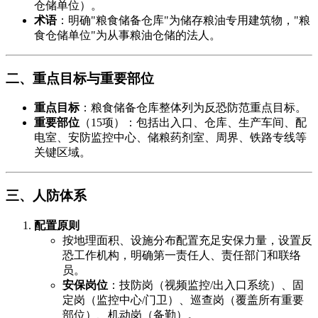
仓储单位）。
术语
​：明确"粮食储备仓库"为储存粮油专用建筑物，"粮
食仓储单位"为从事粮油仓储的法人。
二、重点目标与重要部位
重点目标
​：粮食储备仓库整体列为反恐防范重点目标。
重要部位
​（15项）：包括出入口、仓库、生产车间、配
电室、安防监控中心、储粮药剂室、周界、铁路专线等
关键区域。
三、人防体系
配置原则
按地理面积、设施分布配置充足安保力量，设置反
恐工作机构，明确第一责任人、责任部门和联络
员。
安保岗位
​：技防岗（视频监控/出入口系统）、固
定岗（监控中心/门卫）、巡查岗（覆盖所有重要
部位）、机动岗（备勤）。