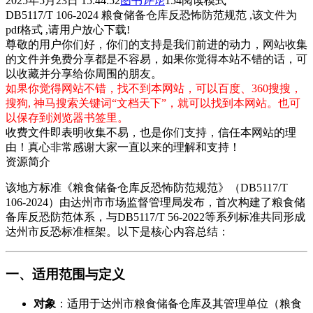
2025年5月23日 15:44:52
图书
评论
154
阅读模式
DB5117/T 106-2024 粮食储备仓库反恐怖防范规范 ,该文件为
pdf格式 ,请用户放心下载!
尊敬的用户你们好，你们的支持是我们前进的动力，网站收集
的文件并免费分享都是不容易，如果你觉得本站不错的话，可
以收藏并分享给你周围的朋友。
如果你觉得网站不错，找不到本网站，可以百度、360搜搜，
搜狗, 神马搜索关键词“文档天下”，就可以找到本网站。也可
以保存到浏览器书签里。
收费文件即表明收集不易，也是你们支持，信任本网站的理
由！真心非常感谢大家一直以来的理解和支持！
资源简介
该地方标准《粮食储备仓库反恐怖防范规范》（DB5117/T
106-2024）由达州市市场监督管理局发布，首次构建了粮食储
备库反恐防范体系，与DB5117/T 56-2022等系列标准共同形成
达州市反恐标准框架。以下是核心内容总结：
一、适用范围与定义
对象
​：适用于达州市粮食储备仓库及其管理单位（粮食