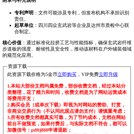
附录与补充说明
专利声明
​：文件可能涉及专利，但发布机构不承担识别
责任。
起草单位
​：四川四众玄武岩等企业及达州市质检中心联
合制定。
核心价值
​：通过标准化拉挤工艺与性能指标，确保玄武岩纤维
步道板的强度、耐候性及安全性，推动该材料在户外铺装领域
的规范化应用。
资源下载
此资源下载价格为
5
金币
立即购买
，VIP免费
立即升级
1.本站大部份文档均属免费，部份收费文档，经过本站分
类整理，花了精力和时间，收费文档是为了网站运营成本
等费用开支；
2.购买会员（或单次下载）即视为对网站的赞助、打赏，
非商业交易行为（不认同此观点请勿支付）请慎重考虑；
3.所有收费文档都真实可靠，为了节约成本，文档在网站
前台不做预览，如果付费后，与实际文档不符合，都可以
加微信号：pdftj888申请退款；