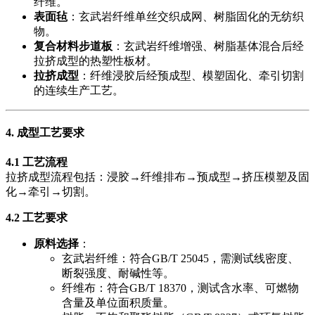
纤维。
表面毡
​：玄武岩纤维单丝交织成网、树脂固化的无纺织
物。
复合材料步道板
​：玄武岩纤维增强、树脂基体混合后经
拉挤成型的热塑性板材。
拉挤成型
​：纤维浸胶后经预成型、模塑固化、牵引切割
的连续生产工艺。
4. 成型工艺要求
4.1 工艺流程
拉挤成型流程包括：浸胶→纤维排布→预成型→挤压模塑及固
化→牵引→切割。
4.2 工艺要求
原料选择
​：
玄武岩纤维：符合GB/T 25045，需测试线密度、
断裂强度、耐碱性等。
纤维布：符合GB/T 18370，测试含水率、可燃物
含量及单位面积质量。