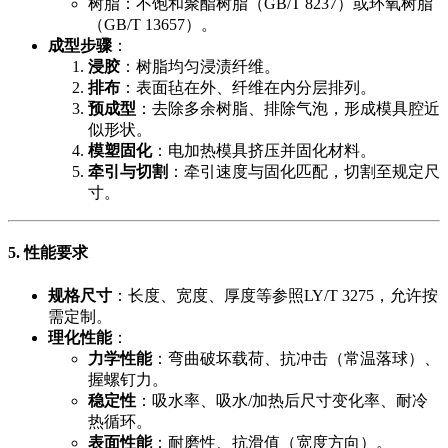
树脂：不饱和聚酯树脂（GB/T 8237）或环氧树脂
（GB/T 13657）。
成型步骤
​：
浸胶
​：树脂均匀浸渍纤维。
排布
​：表面毡在外、纤维在内分层排列。
预成型
​：去除多余树脂、排除气泡，形成模具腔近
似形状。
模塑固化
​：电加热模具挤压并固化材料。
牵引与切割
​：牵引速度与固化匹配，切割至规定尺
寸。
5. 性能要求
规格尺寸
​：长度、宽度、厚度等参照LY/T 3275，允许按
需定制。
理化性能
​：
力学性能
​：弯曲破坏载荷、抗冲击（常温落球）、
握螺钉力。
稳定性
​：吸水率、吸水/加热后尺寸变化率、耐冷
热循环。
表面性能
​：耐磨性、抗滑值（宽度方向）。