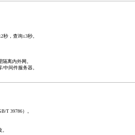
2秒，查询≤3秒。
理隔离内外网。
/中间件服务器。
T 39786）。
改。