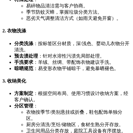
易碎物品清洁需与客户协商。
季节防蚊灭蟑，掌握垃圾分类方法。
恶劣天气调整清洁方式（如雨天避免开窗）。
2. 衣物洗涤
分类洗涤
​：按标签区分材质，深/浅色、婴幼儿衣物分开
清洗。
预去渍处理
​：针对水溶性污渍先局部处理。
手洗要求
​：羊绒、丝绸、带配饰衣物建议手洗。
晾晒规范
​：易变形衣物平铺晾干，避免暴晒褪色。
3. 收纳美化
方案制定
​：根据空间布局、使用习惯设计收纳方案，经
客户确认。
分区管理
​：
衣物按季节/类别悬挂或折叠，鞋包配饰单独分
区。
厨房分清洗/烹饪/储物区，食材生熟分开存放。
卫生间用品分类存放，庭院工具设备有序摆放。