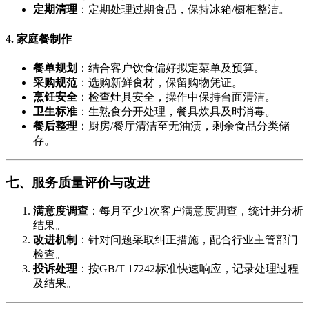
定期清理
​：定期处理过期食品，保持冰箱/橱柜整洁。
4. 家庭餐制作
餐单规划
​：结合客户饮食偏好拟定菜单及预算。
采购规范
​：选购新鲜食材，保留购物凭证。
烹饪安全
​：检查灶具安全，操作中保持台面清洁。
卫生标准
​：生熟食分开处理，餐具炊具及时消毒。
餐后整理
​：厨房/餐厅清洁至无油渍，剩余食品分类储
存。
七、服务质量评价与改进
满意度调查
​：每月至少1次客户满意度调查，统计并分析
结果。
改进机制
​：针对问题采取纠正措施，配合行业主管部门
检查。
投诉处理
​：按GB/T 17242标准快速响应，记录处理过程
及结果。