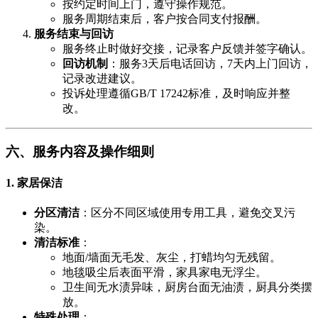
按约定时间上门，遵守操作规范。
服务周期结束后，客户按合同支付报酬。
服务结束与回访
服务终止时做好交接，记录客户反馈并签字确认。
回访机制
​：服务3天后电话回访，7天内上门回访，
记录改进建议。
投诉处理遵循GB/T 17242标准，及时响应并整
改。
六、服务内容及操作细则
1. 家居保洁
分区清洁
​：区分不同区域使用专用工具，避免交叉污
染。
清洁标准
​：
地面/墙面无毛发、灰尘，打蜡均匀无残留。
地毯吸尘后表面平滑，家具家电无浮尘。
卫生间无水渍异味，厨房台面无油渍，厨具分类摆
放。
特殊处理
​：