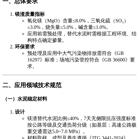
一、总体要求
镁渣质量指标
氧化镁（MgO）含量≤8.0%，三氧化硫（SO₃）
≤3.0%，烧失量≤5.0%，碱含量≤1.0%。
应用前需预处理，替代水泥时需根据工程环境、结
构特点确定掺量。
环保要求
预处理及应用中大气污染物排放需符合《GB
16297》标准；场地污染管控符合《GB 36600》要
求。
二、应用领域技术规范
​（一）水泥稳定材料
设计
镁渣替代水泥比例≤40%，7天无侧限抗压强度标准
按公路等级及交通负荷分级（如基层：高速公路极
重交通需达5.0~7.0 MPa）。
材料取样、成型及养生遵循《JTG 3441-2024》。