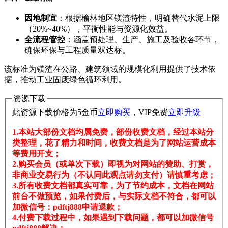
因地制宜
​：根据榆林地区镁渣特性，明确替代水泥上限
（20%~40%），平衡性能与资源化效益。
全流程管控
​：涵盖预处理、生产、施工及验收各环节，
确保环保与工程质量双达标。
该标准为镁渣在公路、建筑领域的规模化利用提供了技术依
据，推动工业固废绿色循环利用。
资源下载
此资源下载价格为
5
金币
立即购买
，VIP免费
立即升级
1.本站大部份文档均属免费，部份收费文档，经过本站分
类整理，花了精力和时间，收费文档是为了网站运营成本
等费用开支；
2.购买会员（或单次下载）即视为对网站的赞助、打赏，
非商业交易行为（不认同此观点请勿支付）请慎重考虑；
3.所有收费文档都真实可靠，为了节约成本，文档在网站
前台不做预览，如果付费后，与实际文档不符合，都可以
加微信号：pdftj888申请退款；
4.付费下载过程中，如果遇到下载问题，都可以加微信号