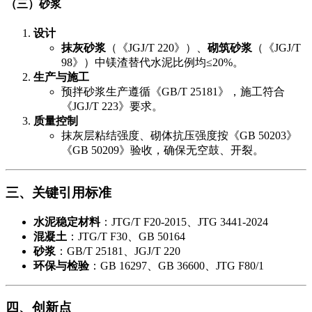
​（三）砂浆
设计
抹灰砂浆
​（《JGJ/T 220》）、
砌筑砂浆
​（《JGJ/T
98》）中镁渣替代水泥比例均≤20%。
生产与施工
预拌砂浆生产遵循《GB/T 25181》，施工符合
《JGJ/T 223》要求。
质量控制
抹灰层粘结强度、砌体抗压强度按《GB 50203》
《GB 50209》验收，确保无空鼓、开裂。
三、关键引用标准
水泥稳定材料
​：JTG/T F20-2015、JTG 3441-2024
混凝土
​：JTG/T F30、GB 50164
砂浆
​：GB/T 25181、JGJ/T 220
环保与检验
​：GB 16297、GB 36600、JTG F80/1
四、创新点