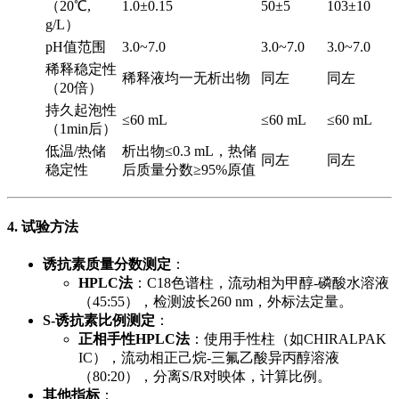
（20℃,
1.0±0.15
50±5
103±10
g/L）
pH值范围
3.0~7.0
3.0~7.0
3.0~7.0
稀释稳定性
稀释液均一无析出物
同左
同左
（20倍）
持久起泡性
≤60 mL
≤60 mL
≤60 mL
（1min后）
低温/热储
析出物≤0.3 mL，热储
同左
同左
稳定性
后质量分数≥95%原值
4. 试验方法
诱抗素质量分数测定
​：
HPLC法
​：C18色谱柱，流动相为甲醇-磷酸水溶液
（45:55），检测波长260 nm，外标法定量。
S-诱抗素比例测定
​：
正相手性HPLC法
​：使用手性柱（如CHIRALPAK
IC），流动相正己烷-三氟乙酸异丙醇溶液
（80:20），分离S/R对映体，计算比例。
其他指标
​：