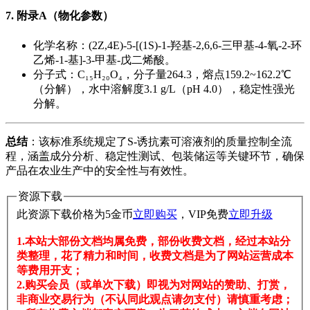
7. 附录A（物化参数）​
化学名称：(2Z,4E)-5-[(1S)-1-羟基-2,6,6-三甲基-4-氧-2-环
乙烯-1-基]-3-甲基-戊二烯酸。
分子式：C₁₅H₂₀O₄，分子量264.3，熔点159.2~162.2℃
（分解），水中溶解度3.1 g/L（pH 4.0），稳定性强光
分解。
总结
​：该标准系统规定了S-诱抗素可溶液剂的质量控制全流
程，涵盖成分分析、稳定性测试、包装储运等关键环节，确保
产品在农业生产中的安全性与有效性。
资源下载
此资源下载价格为
5
金币
立即购买
，VIP免费
立即升级
1.本站大部份文档均属免费，部份收费文档，经过本站分
类整理，花了精力和时间，收费文档是为了网站运营成本
等费用开支；
2.购买会员（或单次下载）即视为对网站的赞助、打赏，
非商业交易行为（不认同此观点请勿支付）请慎重考虑；