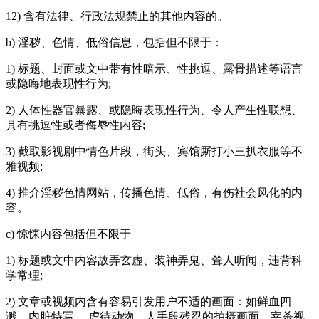
12) 含有法律、行政法规禁止的其他内容的。
b) 淫秽、色情、低俗信息，包括但不限于：
1) 标题、封面或文中带有性暗示、性挑逗、露骨描述等语言
或隐晦地表现性行为;
2) 人体性器官暴露、或隐晦表现性行为、令人产生性联想、
具有挑逗性或者侮辱性内容;
3) 截取影视剧中情色片段，街头、宾馆厮打小三扒衣服等不
雅视频;
4) 推介淫秽色情网站，传播色情、低俗，有伤社会风化的内
容。
c) 惊悚内容包括但不限于
1) 标题或文中内容故弄玄虚、装神弄鬼、耸人听闻，违背科
学常理;
2) 文章或视频内含有容易引发用户不适的画面：如鲜血四
溅、内脏特写 、虐待动物、人手段残忍的拍摄画面、宰杀视