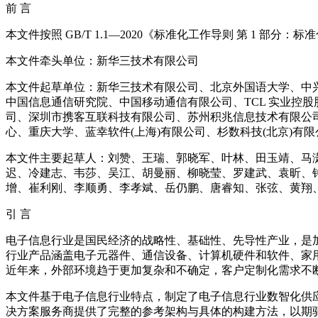
前 言
本文件按照 GB/T 1.1—2020《标准化工作导则 第 1 部
本文件牵头单位：新华三技术有限公司
本文件起草单位：新华三技术有限公司、北京外国语大学、中兴
中国信息通信研究院、中国移动通信有限公司、TCL 实业控
司、深圳市携客互联科技有限公司、苏州积兆信息技术有限公
心、重庆大学、蓝幸软件(上海)有限公司、杉数科技(北京)有
本文件主要起草人：刘赞、王瑞、郭晓军、叶林、田玉靖、马
迟、冷建志、韦莎、吴江、胡曼丽、柳晓莹、罗建武、袁昕、
增、崔利刚、李顺勇、李孝斌、岳仍鹏、唐睿知、张弦、黄翔
引 言
电子信息行业是国民经济的战略性、基础性、先导性产业，是
行业产品涵盖电子元器件、通信设备、计算机硬件和软件、家
近年来，外部环境趋于更加复杂和不确定，客户定制化需求不
本文件基于电子信息行业特点，制定了电子信息行业数智化供
决方案服务商提供了完整的参考架构与具体的构建方法，以期