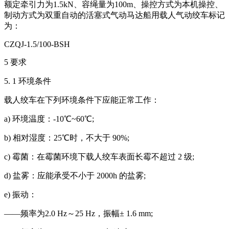
额定牵引力为1.5kN、容绳量为100m、操控方式为本机操控、
制动方式为双重自动的活塞式气动马达船用载人气动绞车标记
为：
CZQJ-1.5/100-BSH
5 要求
5. 1 环境条件
载人绞车在下列环境条件下应能正常工作：
a) 环境温度：-10℃~60℃;
b) 相对湿度：25℃时，不大于 90%;
c) 霉菌：在霉菌环境下载人绞车表面长霉不超过 2 级;
d) 盐雾：应能承受不小于 2000h 的盐雾;
e) 振动：
——频率为2.0 Hz～25 Hz，振幅± 1.6 mm;