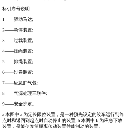
标引序号说明：
1——驱动马达;
2——急停装置;
3——过载装置;
4——压绳装置;
5——排绳装置;
6——过卷装置;
7——应急贮气包;
8——气源处理三联件;
9——安全护罩。
a 本图中 a 为定长限位装置，是一种预先设定的绞车运行到终
点时和返回到起点时自动停止的装置; b 本图中 b 为应急下放
装置，是能使卷筒脱离传动装置并能制动的装置。