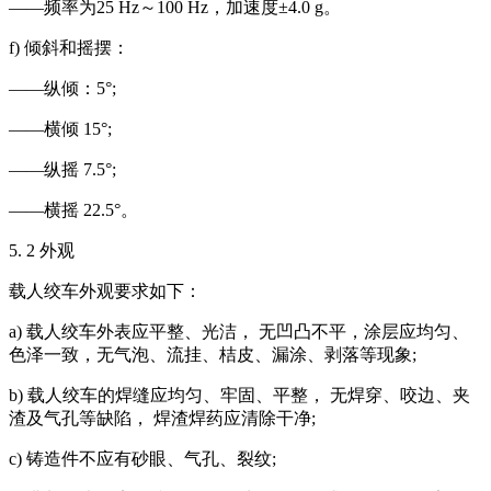
——频率为25 Hz～100 Hz，加速度±4.0 g。
f) 倾斜和摇摆：
——纵倾：5°;
——横倾 15°;
——纵摇 7.5°;
——横摇 22.5°。
5. 2 外观
载人绞车外观要求如下：
a) 载人绞车外表应平整、光洁， 无凹凸不平，涂层应均匀、
色泽一致，无气泡、流挂、桔皮、漏涂、剥落等现象;
b) 载人绞车的焊缝应均匀、牢固、平整， 无焊穿、咬边、夹
渣及气孔等缺陷， 焊渣焊药应清除干净;
c) 铸造件不应有砂眼、气孔、裂纹;