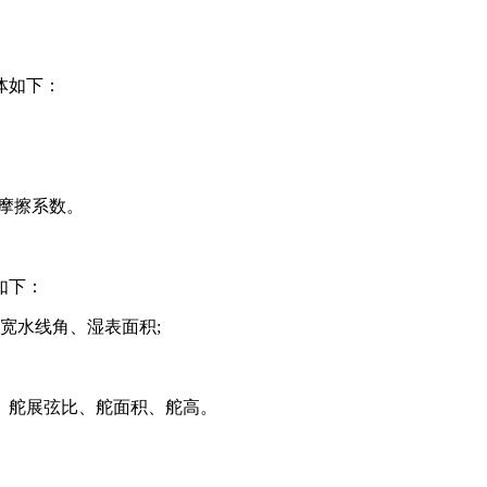
体如下：
冰摩擦系数。
如下：
半宽水线角、湿表面积;
置、舵展弦比、舵面积、舵高。