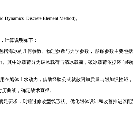
mics–Discrete Element Method)。
示，计算说明如下：
要包括海冰的几何参数、物理参数与力学参数， 船舶参数主要包括
浮力。其中冰载荷分为破冰载荷与清冰载荷，破冰载荷依据环向
到作用在船体上水动力，借助经验公式就散附加质量与附加惯性矩
姿时历曲线，确定战术直径;
若不满足要求，则通过修改型线形状、优化附体设计和改善推进器