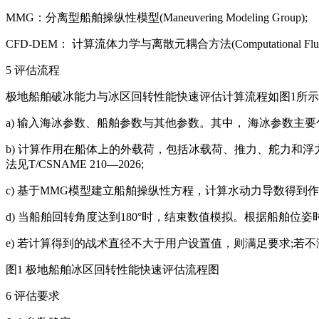
MMG：分离型船舶操纵性模型(Maneuvering Modeling Group);
CFD-DEM： 计算流体力学与离散元耦合方法(Computational Fluid Dyna
5 评估流程
极地船舶破冰能力与冰区回转性能快速评估计算流程如图1所
a) 输入海冰参数、船舶参数与其他参数。其中， 海冰参数主
b) 计算作用在船体上的外载荷，包括冰载荷、推力、舵力和
法见T/CSNAME 210—2026;
c) 基于MMG模型建立船舶操纵性方程，计算水动力导数得
d) 当船舶回转角度达到180°时，结束数值模拟。根据船舶位
e) 若计算得到的战术直径不大于用户设置值，则满足要求;
图1 极地船舶冰区回转性能快速评估流程图
6 评估要求