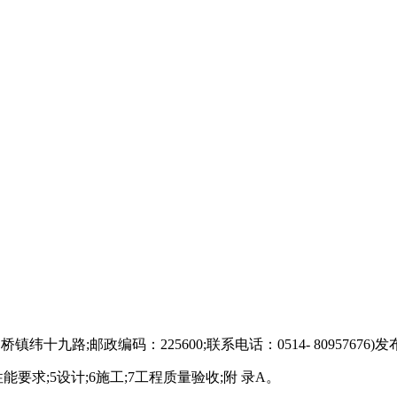
十九路;邮政编码：225600;联系电话：0514- 809576
能要求;5设计;6施工;7工程质量验收;附 录A。