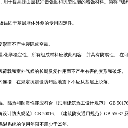
，用于提高抹面层抗冲击强度和抗裂性能的增强材料。简称 “玻
温板锚固于基层墙体外侧的专用固定件。
 常变形而不产生裂隙或空鼓。
有 物理-化学稳定性。所有组成材料应彼此相容，并具有防腐性。 
重、 风荷载和室外气候的长期反复作用而不产生有害的变形和破坏。
可 靠的连接，在规定抗震设防烈度地震下不应从基层上脱落。
。
 保温、隔热和防潮性能应符合《民用建筑热工设计规范》 GB 5
筑设计防火规范》GB 50016、《建筑防火通用规范》GB 5503
 外保温系统的使用年限不应少于25年。