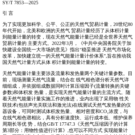
SY/T 7853—2025
引 言
为了实现更加科学、公平、公正的天然气贸易计量，20世纪80
年代开始，北美和欧洲的天然气 贸易计量经历了从体积计量
到能量计量的转变，现在天然气能量计量已经是全世界天然气
贸易计量的 主要方式。2022年3月，《中共中央国务院关于加
快建设全国统一大市场的意见》指出“稳妥推进 天然气市场化
改革，加快建立统一的天然气能量计量计价体系”,旨在推动我
国天然气计量方式从体 积计量到能量计量的转变。
天然气能量计量主要涉及流量和发热量两个关键计量参数。目
前，现场测量天然气流量，结合在 线气相色谱分析天然气详
细组成，并依据组成数据同时计算压缩因子(流量转换的关键
参数)和体积发 热量，是实现天然气能量计量的主流方式。随
着天然气能量计量实施工作的推进，业内出现了采用物 性关
联技术(包括声光关联法和激光法)在线测试天然气发热量的仪
器设备，可同时测试体积发热量、 相对密度和CO₂浓度，与
在线气相色谱相比，具有分析速度快、运行成本低、维护保养
周期长等优 势，结合GB/T 17747.3《天然气压缩因子的计算
第3部分：用物性值进行计算》,也可以不同方式 实现能量计