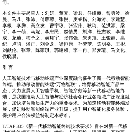
司。
本文件主要起草人：刘妍、董霁、梁君、任维赫、曾勇波、徐
曼、马凡、张沛、傅蓉蓉、张悦、麦睿楷、刘海涛、李建慧、
李根、李腾、高立发、曹宇琼、张宏伟、耿琦、范洪源、梁
宇、李一萌、马妮、李忠民、赵倩男、刘洋、杜志敏、李维
成、龙迪、梅予之、吴翔宇、张伟强、朱勇旭、王骏超、高
纪、卢昭、潘正、刘金龙、梁恒康、孙梦梦、陈明裕、王彬、
刘献伦、张章、陈家琪、郭建领、李一冉、郑梦瑄、马文化、
侯晓晨。
引 言
人工智能技术与移动终端产业深度融合催生了新一代移动智能
终端。推动移动智能终端“万物智联”，培育移动智能产品生
态，大力发展人工智能手机、智能穿戴等新一代移动智能终
端，是我国推动人工智能与经济社会各行业各领域广泛深度融
合、加快培育新质生产力的重要要求。为加速移动智能终端发
展，促进移动智能终端产业升级，提升用户智能化服务体验，
保护用户合法权益特制定本标准。
T/TAF 335《新一代移动智能终端技术要求》旨在对新一代移