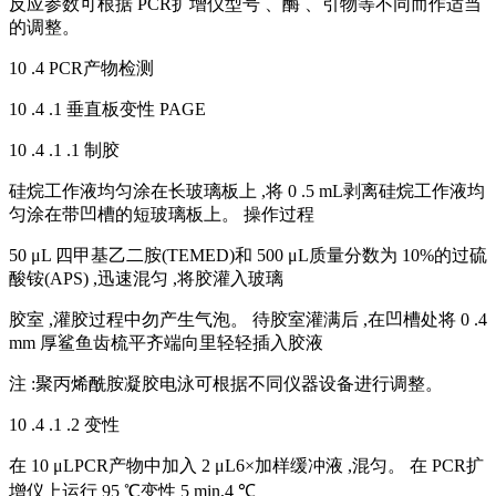
反应参数可根据 PCR扩增仪型号 、酶 、引物等不同而作适当
的调整。
10 .4 PCR产物检测
10 .4 .1 垂直板变性 PAGE
10 .4 .1 .1 制胶
硅烷工作液均匀涂在长玻璃板上 ,将 0 .5 mL剥离硅烷工作液均
匀涂在带凹槽的短玻璃板上。 操作过程
50 μL 四甲基乙二胺(TEMED)和 500 μL质量分数为 10%的过硫
酸铵(APS) ,迅速混匀 ,将胶灌入玻璃
胶室 ,灌胶过程中勿产生气泡。 待胶室灌满后 ,在凹槽处将 0 .4
mm 厚鲨鱼齿梳平齐端向里轻轻插入胶液
注 :聚丙烯酰胺凝胶电泳可根据不同仪器设备进行调整。
10 .4 .1 .2 变性
在 10 μLPCR产物中加入 2 μL6×加样缓冲液 ,混匀。 在 PCR扩
增仪上运行 95 ℃变性 5 min,4 ℃