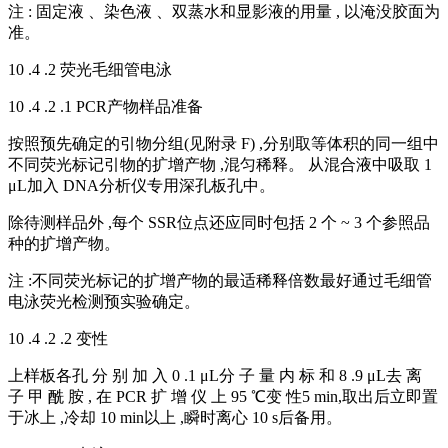
注 : 固定液 、染色液 、双蒸水和显影液的用量 , 以淹没胶面为
准。
10 .4 .2 荧光毛细管电泳
10 .4 .2 .1 PCR产物样品准备
按照预先确定的引物分组(见附录 F) ,分别取等体积的同一组中
不同荧光标记引物的扩增产物 ,混匀稀释。 从混合液中吸取 1
μL加入 DNA分析仪专用深孔板孔中。
除待测样品外 ,每个 SSR位点还应同时包括 2 个 ~ 3 个参照品
种的扩增产物。
注 :不同荧光标记的扩增产物的最适稀释倍数最好通过毛细管
电泳荧光检测预实验确定。
10 .4 .2 .2 变性
上样板各孔 分 别 加 入 0 .1 μL分 子 量 内 标 和 8 .9 μL去 离
子 甲 酰 胺 , 在 PCR 扩 增 仪 上 95 ℃变 性5 min,取出后立即置
于冰上 ,冷却 10 min以上 ,瞬时离心 10 s后备用。