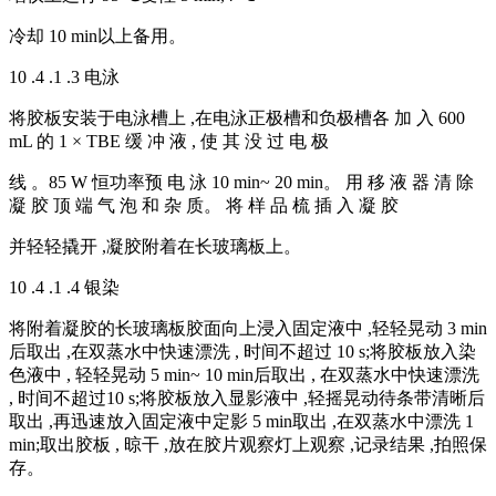
冷却 10 min以上备用。
10 .4 .1 .3 电泳
将胶板安装于电泳槽上 ,在电泳正极槽和负极槽各 加 入 600
mL 的 1 × TBE 缓 冲 液 , 使 其 没 过 电 极
线 。85 W 恒功率预 电 泳 10 min~ 20 min。 用 移 液 器 清 除
凝 胶 顶 端 气 泡 和 杂 质。 将 样 品 梳 插 入 凝 胶
并轻轻撬开 ,凝胶附着在长玻璃板上。
10 .4 .1 .4 银染
将附着凝胶的长玻璃板胶面向上浸入固定液中 ,轻轻晃动 3 min
后取出 ,在双蒸水中快速漂洗 , 时间不超过 10 s;将胶板放入染
色液中 , 轻轻晃动 5 min~ 10 min后取出 , 在双蒸水中快速漂洗
, 时间不超过10 s;将胶板放入显影液中 ,轻摇晃动待条带清晰后
取出 ,再迅速放入固定液中定影 5 min取出 ,在双蒸水中漂洗 1
min;取出胶板 , 晾干 ,放在胶片观察灯上观察 ,记录结果 ,拍照保
存。