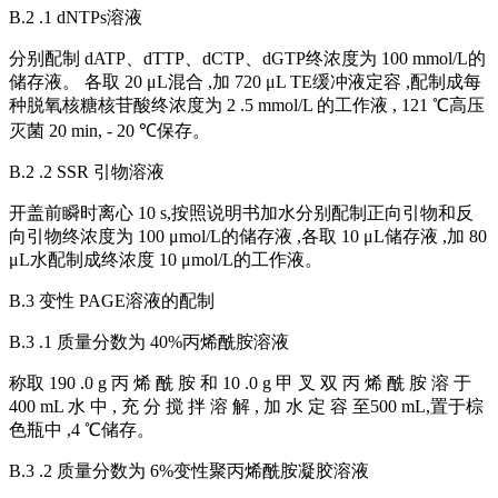
B.2 .1 dNTPs溶液
分别配制 dATP、dTTP、dCTP、dGTP终浓度为 100 mmol/L的
储存液。 各取 20 μL混合 ,加 720 μL TE缓冲液定容 ,配制成每
种脱氧核糖核苷酸终浓度为 2 .5 mmol/L 的工作液 , 121 ℃高压
灭菌 20 min, - 20 ℃保存。
B.2 .2 SSR 引物溶液
开盖前瞬时离心 10 s,按照说明书加水分别配制正向引物和反
向引物终浓度为 100 μmol/L的储存液 ,各取 10 μL储存液 ,加 80
μL水配制成终浓度 10 μmol/L的工作液。
B.3 变性 PAGE溶液的配制
B.3 .1 质量分数为 40%丙烯酰胺溶液
称取 190 .0 g 丙 烯 酰 胺 和 10 .0 g 甲 叉 双 丙 烯 酰 胺 溶 于
400 mL 水 中 , 充 分 搅 拌 溶 解 , 加 水 定 容 至500 mL,置于棕
色瓶中 ,4 ℃储存。
B.3 .2 质量分数为 6%变性聚丙烯酰胺凝胶溶液