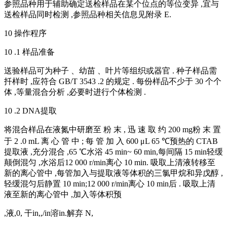
参照品种用于辅助确定送检样品在某个位点的等位变异 ,宜与
送检样品同时检测 ,参照品种相关信息见附录 E.
10 操作程序
10 .1 样品准备
送验样品可为种子 、幼苗 、叶片等组织或器官 . 种子样品需
扦样时 ,应符合 GB/T 3543 .2 的规定 . 每份样品不少于 30 个个
体 ,等量混合分析 ,必要时进行个体检测 .
10 .2 DNA提取
将混合样品在液氮中研磨至 粉 末 , 迅 速 取 约 200 mg粉 末 置
于 2 .0 mL 离 心 管 中 ; 每 管 加 入 600 μL 65 ℃预热的 CTAB
提取液 ,充分混合 ,65 ℃水浴 45 min~ 60 min,每间隔 15 min轻缓
颠倒混匀 ,水浴后12 000 r/min离心 10 min. 吸取上清液转移至
新的离心管中 ,每管加入与提取液等体积的三氯甲烷和异戊醇 ,
轻缓混匀后静置 10 min;12 000 r/min离心 10 min后 . 吸取上清
液至新的离心管中 ,加入等体积预
,液,0, 干in,,/in溶in.解弃 N,