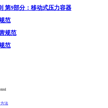
评估导则 第9部分：移动式压力容器
务规范
与运营规范
理规范
html
验方法