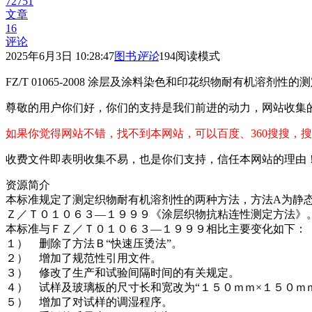
72751
文章
16
评论
2025年6月3日 10:28:47
图书
评论
194
阅读模式
FZ/T 01065-2008 涂层及涂料染色和印花织物耐有机溶剂性的测
尊敬的用户你们好，你们的支持是我们前进的动力，网站收集
如果你觉得网站不错，找不到本网站，可以百度、360搜搜，搜
收费文件即表明收集不易，也是你们支持，信任本网站的理由
资源简介
本标准规定了测定织物耐有机溶剂性的两种方法，方法A为静
Ｚ／Ｔ０１０６３—１９９９《涂层织物抗粘连性测定方法》
本标准与ＦＺ／Ｔ０１０６３—１９９９相比主要变化如下：
１） 删除了方法Ｂ“快速压烫法”。
２） 增加了规范性引用文件。
３） 修改了生产和试验间隔时间的有关规定。
４） 试样及玻璃板的尺寸长和宽改为“１５０ｍｍ×１５０ｍ
５） 增加了对试样的调湿程序。