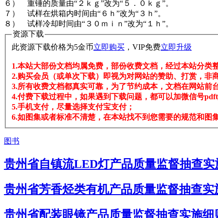
６） 重锤的质量由“２ｋｇ”改为“５．０ｋｇ”。
７） 试样在烘箱内时间由“６ｈ”改为“３ｈ”。
８） 试样冷却时间由“３０ｍｉｎ”改为“１ｈ”。
资源下载
此资源下载价格为
5
金币
立即购买
，VIP免费
立即升级
1.本站大部份文档均属免费，部份收费文档，经过本站分类
2.购买会员（或单次下载）即视为对网站的赞助、打赏，非
3.所有收费文档都真实可靠，为了节约成本，文档在网站前台
4.付费下载过程中，如果遇到下载问题，都可以加微信号pdftj
5.手机支付，尽量选择支付宝支付；
6.如图集或者标准不清楚，在本站找不到您需要的规范和图集，
图书
贵州省自镇流LED灯产品质量监督抽查实施
贵州省芳香烃类有机产品质量监督抽查实施
贵州省配装眼镜产品质量监督抽查实施细则