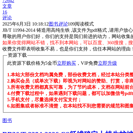
72642
文章
16
评论
2025年6月3日 10:18:12
图书
评论
109
阅读模式
JB/T 11994-2014 铸造用高纯生铁 ,该文件为pdf格式 ,请用户放
尊敬的用户你们好，你们的支持是我们前进的动力，网站收集
如果你觉得网站不错，找不到本网站，可以百度、360搜搜，搜
收费文件即表明收集不易，也是你们支持，信任本网站的理由
资源下载
此资源下载价格为
5
金币
立即购买
，VIP免费
立即升级
1.本站大部份文档均属免费，部份收费文档，经过本站分类
2.购买会员（或单次下载）即视为对网站的赞助、打赏，非
3.所有收费文档都真实可靠，为了节约成本，文档在网站前台
4.付费下载过程中，如果遇到下载问题，都可以加微信号pdftj
5.手机支付，尽量选择支付宝支付；
6.如图集或者标准不清楚，在本站找不到您需要的规范和图集，
图书