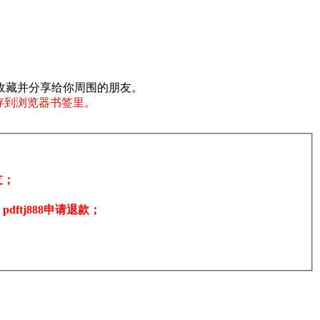
收藏并分享给你周围的朋友。
存到浏览器书签里。
支；
tj888申请退款；