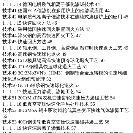
1．1．14 德国电解质气相离子催化渗碳技术 44
技术41 德国ECA催渗剂在多用炉上的催渗碳应用 44
技术42 电解质气相离子催渗技术在连续式渗碳炉上的应用 45
1．1．15 快速回火方法 46
技术43 采用德国快速回火装置回火方法 47
技术44 淬火钢的高温快速回火工艺 47
技术45 快速回火方法 48
1．1．16 轴承钢、工具钢、高速钢高温短时快速退火工艺 49
技术46 高速钢快速球化退火 49
技术47 Cr12模具钢高温快速预冷球化退火工艺 50
技术48 T10A钢模具快速球化退火工艺 51
技术49 3Cr3Mo3VNb（HM3）钢制铝合金压铸模的快速均细
球化退火组织预处理 52
技术50 GCr15轴承钢快速球化退火 53
1．1．17 快速压力渗碳、渗氮工艺 54
技术51 20CrMnTi钢农机变速齿轮快速压力渗碳工艺 54
1．1．18 低真空变压快速化学热处理技术 55
技术52 38CrMoAl钢主驱动齿轮低真空变压快速气体渗氮工艺
56
技术53 40Cr钢齿轮低真空变压快速氮碳共渗工艺 56
1．1．19 快速深层离子渗氮技术 57