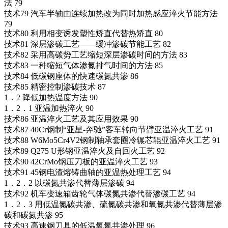
法 79
技术79 汽车半轴由连续加热改为同时加热感应淬火节能方法
79
技术80 利用相变诱发塑性矫直代替热矫直 80
技术81 深层渗碳工艺――缓冲渗碳节能工艺 82
技术82 采用高碳势工艺缩短深层渗碳时间的方法 83
技术83 一种缩短气体渗氮排气时间的方法 85
技术84 低碳钢座体的快速碳氮共渗 86
技术85 精密控制渗碳技术 87
1．2 降低加热温度方法 90
1．2．1 亚温加热淬火 90
技术86 亚温淬火工艺及其应用效果 90
技术87 40Cr钢制“亚星-奔驰”客车转向节臂亚温淬火工艺 91
技术88 W6Mo5Cr4V2钢制轴承套圈冷辗芯辊亚温淬火工艺 91
技术89 Q275 U形钢亚温淬火及自回火工艺 92
技术90 42CrMo钢压刀板的亚温淬火工艺 93
技术91 45钢电渣熔铸曲轴的亚温热处理工艺 94
1．2．2 以碳氮共渗代替薄层渗碳 94
技术92 机车变速箱齿轮气体碳氮共渗代替渗碳工艺 94
1．2．3 用低温氮碳共渗、硫氮碳共渗和氧氮共渗代替薄层渗
碳和碳氮共渗 95
技术93 高速钢刀具的低温氧氮共渗处理 96