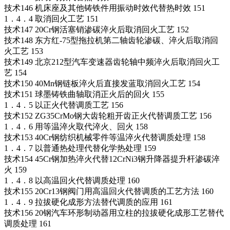
技术146 机床座及其他铸铁件用振动时效代替热时效 151
1．4．4 取消回火工艺 151
技术147 20Cr钢活塞销渗碳淬火后取消回火工艺 152
技术148 东方红-75型拖拉机第二轴齿轮渗碳、淬火后取消回
火工艺 153
技术149 北京212型汽车变速器齿轮轴中频淬火后取消回火工
艺 154
技术150 40Mn钢链板淬火后直接发蓝取消回火工艺 154
技术151 球墨铸铁曲轴取消正火后的回火 155
1．4．5 以正火代替调质工艺 156
技术152 ZG35CrMo钢大齿轮粗开齿正火代替调质工艺 156
1．4．6 用等温淬火取代淬火、回火 158
技术153 40Cr钢纺织机械零件等温淬火代替调质处理 158
1．4．7 以普通热处理代替化学热处理 159
技术154 45Cr钢加热淬火代替12CrNi3钢升降器提升杆渗碳淬
火 159
1．4．8 以高温回火代替调质处理 160
技术155 20Cr13钢阀门用高温回火代替调质的工艺方法 160
1．4．9 拉拔硬化成形方法替代调质的应用 161
技术156 20钢汽车环形制动器用立柱的拉拔硬化成形工艺替代
调质处理 161