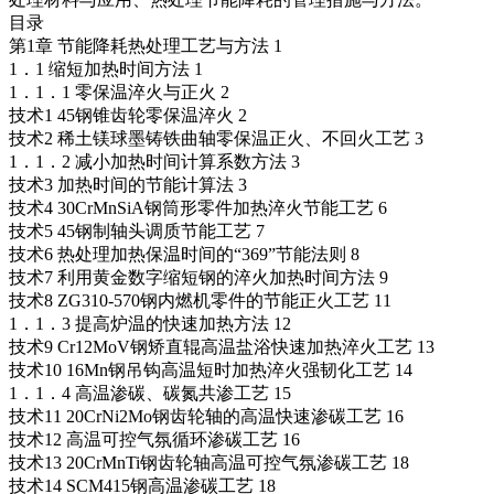
目录
第1章 节能降耗热处理工艺与方法 1
1．1 缩短加热时间方法 1
1．1．1 零保温淬火与正火 2
技术1 45钢锥齿轮零保温淬火 2
技术2 稀土镁球墨铸铁曲轴零保温正火、不回火工艺 3
1．1．2 减小加热时间计算系数方法 3
技术3 加热时间的节能计算法 3
技术4 30CrMnSiA钢筒形零件加热淬火节能工艺 6
技术5 45钢制轴头调质节能工艺 7
技术6 热处理加热保温时间的“369”节能法则 8
技术7 利用黄金数字缩短钢的淬火加热时间方法 9
技术8 ZG310-570钢内燃机零件的节能正火工艺 11
1．1．3 提高炉温的快速加热方法 12
技术9 Cr12MoV钢矫直辊高温盐浴快速加热淬火工艺 13
技术10 16Mn钢吊钩高温短时加热淬火强韧化工艺 14
1．1．4 高温渗碳、碳氮共渗工艺 15
技术11 20CrNi2Mo钢齿轮轴的高温快速渗碳工艺 16
技术12 高温可控气氛循环渗碳工艺 16
技术13 20CrMnTi钢齿轮轴高温可控气氛渗碳工艺 18
技术14 SCM415钢高温渗碳工艺 18