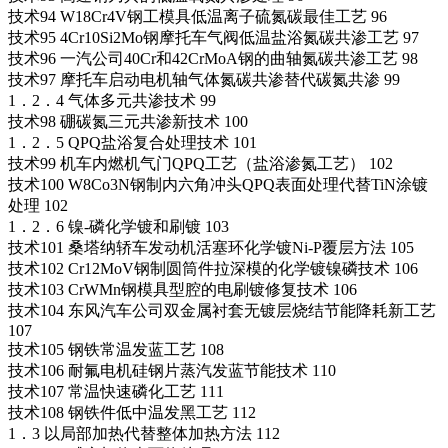
技术94 W18Cr4V钢工模具低温离子硫氮碳最佳工艺 96
技术95 4Cr10Si2Mo钢摩托车气阀低温盐浴氮碳共渗工艺 97
技术96 一汽公司40Cr和42CrMoA钢的曲轴氮碳共渗工艺 98
技术97 摩托车启动电机轴气体氮碳共渗替代碳氮共渗 99
1．2．4 气体多元共渗技术 99
技术98 硼碳氮三元共渗新技术 100
1．2．5 QPQ盐浴复合处理技术 101
技术99 机车内燃机气门QPQ工艺（盐浴渗氮工艺） 102
技术100 W8Co3N钢制内六角冲头QPQ表面处理代替TiN涂镀
处理 102
1．2．6 镍-磷化学镀和刷镀 103
技术101 桑塔纳轿车发动机活塞环化学镀Ni-P覆层方法 105
技术102 Cr12MoV钢制圆筒件拉深模的化学镀镍磷技术 106
技术103 CrWMn钢模具型腔的电刷镀修复技术 106
技术104 东风汽车公司双金属衬套无镀层烧结节能降耗新工艺
107
技术105 钢铁常温发蓝工艺 108
技术106 耐氟电机硅钢片蒸汽发蓝节能技术 110
技术107 常温快速磷化工艺 111
技术108 钢铁件低中温发黑工艺 112
1．3 以局部加热代替整体加热方法 112