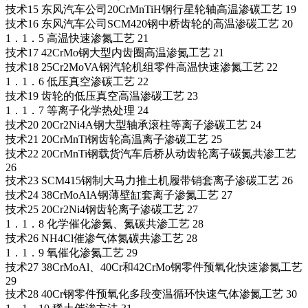
技术15 东风汽车公司20CrMnTiH钢行星轮轴高温渗碳工艺 19
技术16 东风汽车公司SCM420钢中桥齿轮的高温渗碳工艺 20
1．1．5 高温快速渗氮工艺 21
技术17 42CrMo钢大型内齿圈高温渗氮工艺 21
技术18 25Cr2MoVA钢汽轮机组零件高温快速渗氮工艺 22
1．1．6 低压真空渗碳工艺 22
技术19 齿轮的低压真空高温渗碳工艺 23
1．1．7 等离子化学热处理 24
技术20 20Cr2Ni4A钢大型轴承滚柱等离子渗碳工艺 24
技术21 20CrMnTi钢齿轮高温离子渗碳工艺 25
技术22 20CrMnTi钢载货汽车后桥从动齿轮离子碳氮共渗工艺
26
技术23 SCM415钢制大马力推土机履带销套离子渗碳工艺 26
技术24 38CrMoAlA钢薄壁缸套离子渗氮工艺 27
技术25 20Cr2Ni4钢齿轮离子渗碳工艺 27
1．1．8 化学催化渗氮、氮碳共渗工艺 28
技术26 NH4Cl催渗气体氮碳共渗工艺 28
1．1．9 氧催化渗氮工艺 29
技术27 38CrMoAl、40Cr和42CrMo钢零件预氧化快速渗氮工艺
29
技术28 40Cr钢零件预氧化多段变温循环快速气体渗氮工艺 30