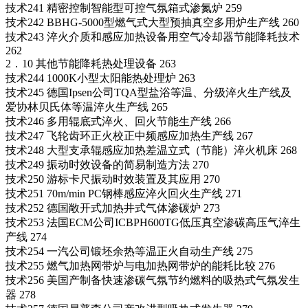
技术241 精密控制智能型可控气氛箱式渗氮炉 259
技术242 BBHG-5000型燃气式大型预抽真空多用炉生产线 260
技术243 淬火介质和感应加热设备用空气冷却器节能降耗技术
262
2．10 其他节能降耗热处理设备 263
技术244 1000K小型太阳能热处理炉 263
技术245 德国Ipsen公司TQA型盐浴等温、分级淬火生产线及
爱协林贝氏体等温淬火生产线 265
技术246 多用辊底式淬火、回火节能生产线 266
技术247 飞轮齿环正火校正中频感应加热生产线 267
技术248 大型支承辊感应加热差温立式（节能）淬火机床 268
技术249 振动时效设备的简易制造方法 270
技术250 游标卡尺振动时效装置及其应用 270
技术251 70m/min PC钢棒感应淬火回火生产线 271
技术252 德国敞开式加热井式气体渗碳炉 273
技术253 法国ECM公司ICBPH600TG低压真空渗碳高压气淬生
产线 274
技术254 一汽公司锻坯余热等温正火自动生产线 275
技术255 燃气加热网带炉与电加热网带炉的能耗比较 276
技术256 美国产制备快速渗碳气氛节约燃料的吸热式气氛发生
器 278