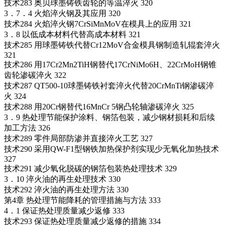
技术283 奥贝球墨铸铁齿轮的等温淬火 320
3．7．4 火焰淬火钢及其应用 320
技术284 火焰淬火钢7CrSiMnMoV在模具上的应用 321
3．8 以低成本材料代替高成本材料 321
技术285 用球墨铸铁代替Cr12MoV合金模具钢制造轧辊套淬火
321
技术286 用17Cr2Mn2TiH钢替代17CrNiMo6H、22CrMoH钢锥
齿轮渗碳淬火 322
技术287 QT500-10球墨铸铁衬套淬火代替20CrMnTi钢渗碳淬
火 324
技术288 用20Cr钢替代16MnCr 5钢凸轮轴渗碳淬火 325
3．9 热处理节能保护涂料、钢箔包装，减少钢材损耗和后续
加工方法 326
技术289 零件局部防渗并直接淬火工艺 327
技术290 采用QW-F1型钢铁加热保护剂实现少无氧化加热技术
327
技术291 减少氧化脱碳的钢箔包装热处理技术 329
3．10 淬火油的再生处理技术 330
技术292 淬火油的再生处理方法 330
第4章 热处理节能降耗的管理措施与方法 333
4．1 保证热处理质量减少返修 333
技术293 保证热处理质量减少返修的措施 334