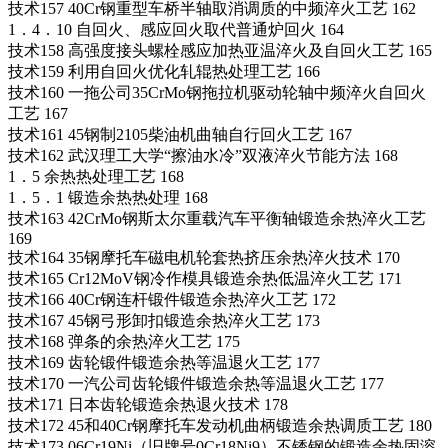
技术157 40Cr钢重型车桥半轴取消调质的中频淬火工艺 162
1．4．10 自回火、感应回火取代普通炉回火 164
技术158 高强度接头螺栓感应加热亚温淬火及自回火工艺 165
技术159 利用自回火优化轧辊热处理工艺 166
技术160 一拖公司35CrMo钢拖拉机驱动轮轴中频淬火自回火
工艺 167
技术161 45钢制2105柴油机曲轴自行回火工艺 167
技术162 武汉理工大学“擦油水冷”双液淬火节能方法 168
1．5 余热热处理工艺 168
1．5．1 锻造余热热处理 168
技术163 42CrMo钢斯太尔重载汽车平衡轴锻造余热淬火工艺
169
技术164 35钢摩托车磁电机轮套热挤压余热淬火技术 170
技术165 Cr12MoV钢冷作模具锻造余热低温淬火工艺 171
技术166 40Cr钢连杆锻件锻造余热淬火工艺 172
技术167 45钢弓形卸扣锻造余热淬火工艺 173
技术168 弹条的余热淬火工艺 175
技术169 齿轮锻件锻造余热等温退火工艺 177
技术170 一汽公司齿轮锻件锻造余热等温退火工艺 177
技术171 日本齿轮锻造余热退火技术 178
技术172 45和40Cr钢摩托车发动机曲柄锻造余热调质工艺 180
技术173 06Cr19Ni（旧牌号0Cr18Ni9）不锈钢的锻造余热固溶