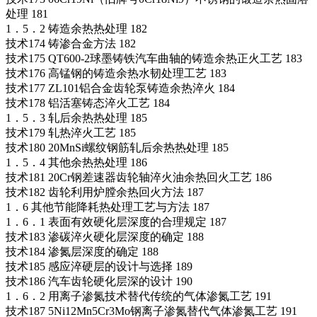
处理 181
1．5．2 铸造余热热处理 182
技术174 铸渗合金方法 182
技术175 QT600-2球墨铸铁汽车曲轴的铸造余热正火工艺 183
技术176 高锰钢的铸造余热水韧处理工艺 183
技术177 ZL101铝合金齿轮泵铸造余热淬火 184
技术178 铝活塞铸态淬火工艺 184
1．5．3 轧后余热热处理 185
技术179 轧热淬火工艺 185
技术180 20MnSi螺纹钢筋轧后余热热处理 185
1．5．4 其他余热热处理 186
技术181 20Cr钢差速器齿轮轴淬火油余热回火工艺 186
技术182 齿轮利用炉膛余热回火方法 187
1．6 其他节能降耗热处理工艺与方法 187
1．6．1 表面有效硬化层深度的合理规定 187
技术183 渗碳淬火硬化层深度的确定 188
技术184 渗氮层深度的确定 188
技术185 感应淬硬层的设计与选择 189
技术186 汽车齿轮硬化层深的设计 190
1．6．2 用离子渗氮技术替代传统的气体渗氮工艺 191
技术187 5Ni12Mn5Cr3Mo钢离子渗氮替代气体渗氮工艺 191