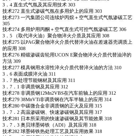
3．4 直生式气氛及其应用技术 303
技术272 直生式渗碳气氛在多用炉上的应用 303
技术273 一汽集团公司连续炉丙烷＋空气直生式气氛渗碳工艺
305
技术274 多用炉用丙酮＋空气直生式可控气氛渗碳工艺 306
3．5 （取代淬火油）聚合物淬火介质及其应用 308
技术275 以PAG聚合物淬火介质代替淬火油在差速器壳调质上
的应用 308
技术276 精锻渗碳齿轮用UCON E聚合物淬火介质代替油淬的
方法 309
技术277 模具钢用水溶性淬火介质代替淬火油的方法 310
3．6 表面成膜淬火油 311
3．7 热处理节能钢材及其应用 311
3．7．1 非调质钢及其应用 312
技术278 非调质钢12Mn2VBS在汽车前轴上的应用 312
技术279 38MnVTi非调质钢在汽车半轴上的应用 314
技术280 中碳微合金非调质钢的正火及应用 315
3．7．2 高温渗碳钢、快速渗碳钢及其应用 317
技术281 日本所采用的快速渗碳钢及其节能效果 318
3．7．3 奥贝球墨铸铁（ADI）及其应用 318
技术282 球墨铸铁热处理工艺及其应用效果 318