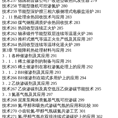
技术257 德国易普森公司产改进型吸热式发生器 279
技术258 节能型微机可控渗氮炉 280
技术259 节能型深炉膛三相六极侧埋式电极盐浴炉 281
2．11 热处理余热回收技术与应用 283
技术260 煤气钢瓶调质炉余热回收技术 283
技术261 热回收型连续正火炉 285
技术262 轴承锻件节能型双层连续等温退火炉 286
技术263 推杆式燃气等温正火生产线及其应用 287
技术264 热回收型连续等温球化退火炉 289
第3章 节能降耗热处理材料与应用 291
3．1 各种催渗剂及其应用 291
3．1．1 稀土催渗剂的制备与应用 291
技术265 稀土催渗剂在塞柱渗氮处理上的应用 292
3．1．2 BH催渗剂及其应用 293
技术266 BH催渗剂在箱式多用炉上的应用 294
3．2 乙炔渗碳剂及其应用 295
技术267 乙炔渗碳剂及真空低压乙炔渗碳节能技术 295
3．3 氮基气氛及其应用 297
技术268 泥浆泵阀体类氮基气氛可控渗碳 299
技术269 氮-甲醇和吸热式渗碳气氛的应用和比较 300
技术270 小齿轮氮-甲醇气氛碳氮共渗工艺 301
技术271 氮-甲醇气氛在双排连续式渗碳炉上的应用 302