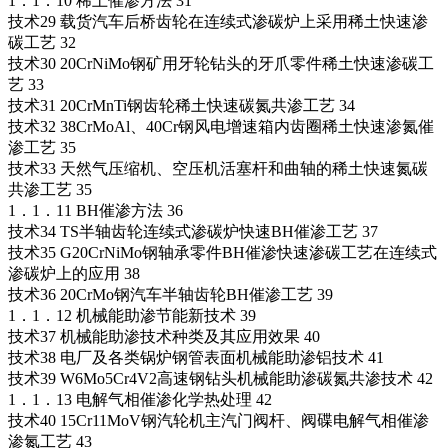
1．1．10 稀土催渗方法 31
技术29 载货汽车后桥齿轮在连续式渗碳炉上采用稀土快速渗
碳工艺 32
技术30 20CrNiMo钢矿用牙轮钻头的牙爪零件稀土快速渗碳工
艺 33
技术31 20CrMnTi钢齿轮稀土快速碳氮共渗工艺 34
技术32 38CrMoAl、40Cr钢风电增速箱内齿圈稀土快速渗氮催
渗工艺 35
技术33 天然气压缩机、空压机活塞杆和曲轴的稀土快速氮碳
共渗工艺 35
1．1．11 BH催渗方法 36
技术34 TS半轴齿轮连续式渗碳炉快速BH催渗工艺 37
技术35 G20CrNiMo钢轴承零件BH催渗快速渗碳工艺在连续式
渗碳炉上的应用 38
技术36 20CrMo钢汽车半轴齿轮BH催渗工艺 39
1．1．12 机械能助渗节能新技术 39
技术37 机械能助渗技术种类及其应用效果 40
技术38 电厂及各类锅炉钢管表面机械能助渗铝技术 41
技术39 W6Mo5Cr4V2高速钢钻头机械能助渗碳氮共渗技术 42
1．1．13 电解气相催渗化学热处理 42
技术40 15Cr11MoV钢汽轮机主汽门阀杆、阀碟电解气相催渗
渗氮工艺 43