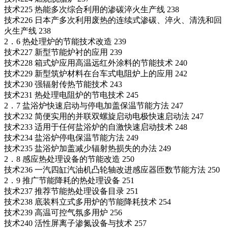
技术225 热能多次综合利用的渗碳淬火生产线 238
技术226 日本产多次利用废热的连续式渗碳、淬火、清洗和回
火生产线 238
2．6 热处理炉的节能技术改造 239
技术227 新型节能炉衬的应用 239
技术228 箱式炉应用高温远红外涂料的节能技术 240
技术229 新型筑炉材料在台车式电阻炉上的应用 242
技术230 强辐射传热节能技术 243
技术231 热处理电阻炉的节电技术 245
2．7 盐浴炉快速启动与停电加盖保温节能方法 247
技术232 简便实用的并联双螺旋启动电极快速启动法 247
技术233 适用于任何盐浴炉的自激快速启动技术 248
技术234 盐浴炉停电保温节能方法 249
技术235 盐浴炉加盖减少辐射热损失的办法 249
2．8 感应热处理设备的节能改造 250
技术236 一汽四缸汽油机凸轮轴改进感应器匝数节能方法 250
2．9 推广节能降耗的热处理设备 251
技术237 推荐节能热处理设备目录 251
技术238 底装料立式多用炉的节能降耗技术 254
技术239 高温可控气氛多用炉 256
技术240 活性屏离子渗氮设备与技术 257