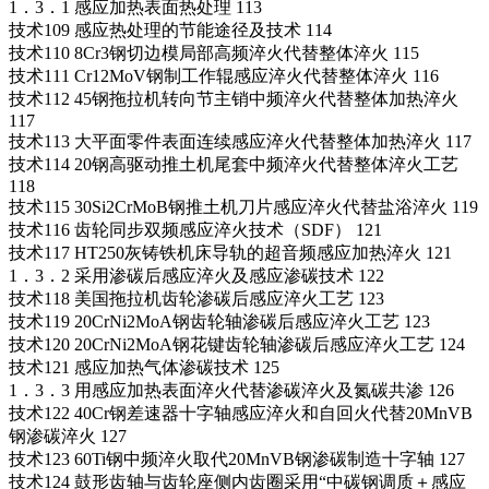
1．3．1 感应加热表面热处理 113
技术109 感应热处理的节能途径及技术 114
技术110 8Cr3钢切边模局部高频淬火代替整体淬火 115
技术111 Cr12MoV钢制工作辊感应淬火代替整体淬火 116
技术112 45钢拖拉机转向节主销中频淬火代替整体加热淬火
117
技术113 大平面零件表面连续感应淬火代替整体加热淬火 117
技术114 20钢高驱动推土机尾套中频淬火代替整体淬火工艺
118
技术115 30Si2CrMoB钢推土机刀片感应淬火代替盐浴淬火 119
技术116 齿轮同步双频感应淬火技术（SDF） 121
技术117 HT250灰铸铁机床导轨的超音频感应加热淬火 121
1．3．2 采用渗碳后感应淬火及感应渗碳技术 122
技术118 美国拖拉机齿轮渗碳后感应淬火工艺 123
技术119 20CrNi2MoA钢齿轮轴渗碳后感应淬火工艺 123
技术120 20CrNi2MoA钢花键齿轮轴渗碳后感应淬火工艺 124
技术121 感应加热气体渗碳技术 125
1．3．3 用感应加热表面淬火代替渗碳淬火及氮碳共渗 126
技术122 40Cr钢差速器十字轴感应淬火和自回火代替20MnVB
钢渗碳淬火 127
技术123 60Ti钢中频淬火取代20MnVB钢渗碳制造十字轴 127
技术124 鼓形齿轴与齿轮座侧内齿圈采用“中碳钢调质＋感应