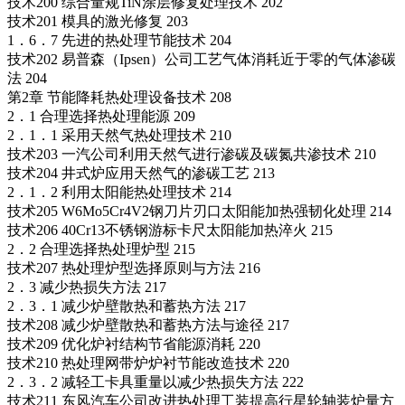
技术200 综合量规TiN涂层修复处理技术 202
技术201 模具的激光修复 203
1．6．7 先进的热处理节能技术 204
技术202 易普森（Ipsen）公司工艺气体消耗近于零的气体渗碳
法 204
第2章 节能降耗热处理设备技术 208
2．1 合理选择热处理能源 209
2．1．1 采用天然气热处理技术 210
技术203 一汽公司利用天然气进行渗碳及碳氮共渗技术 210
技术204 井式炉应用天然气的渗碳工艺 213
2．1．2 利用太阳能热处理技术 214
技术205 W6Mo5Cr4V2钢刀片刃口太阳能加热强韧化处理 214
技术206 40Cr13不锈钢游标卡尺太阳能加热淬火 215
2．2 合理选择热处理炉型 215
技术207 热处理炉型选择原则与方法 216
2．3 减少热损失方法 217
2．3．1 减少炉壁散热和蓄热方法 217
技术208 减少炉壁散热和蓄热方法与途径 217
技术209 优化炉衬结构节省能源消耗 220
技术210 热处理网带炉炉衬节能改造技术 220
2．3．2 减轻工卡具重量以减少热损失方法 222
技术211 东风汽车公司改进热处理工装提高行星轮轴装炉量方