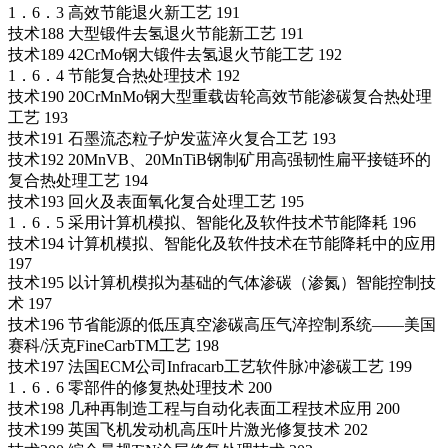
1．6．3 高效节能退火新工艺 191
技术188 大型锻件去氢退火节能新工艺 191
技术189 42CrMo钢大锻件去氢退火节能工艺 192
1．6．4 节能复合热处理技术 192
技术190 20CrMnMo钢大型重载齿轮高效节能渗碳复合热处理
工艺 193
技术191 石墨流态粒子炉发蓝淬火复合工艺 193
技术192 20MnVB、20MnTiB钢制矿用高强韧性扁平接链环的
复合热处理工艺 194
技术193 回火及表面氧化复合处理工艺 195
1．6．5 采用计算机模拟、智能化及软件技术节能降耗 196
技术194 计算机模拟、智能化及软件技术在节能降耗中的应用
197
技术195 以计算机模拟为基础的气体渗碳（渗氮）智能控制技
术 197
技术196 节省能源的低压真空渗碳高压气淬控制系统――美国
赛科/沃克FineCarbTM工艺 198
技术197 法国ECM公司Infracarb工艺软件脉冲渗碳工艺 199
1．6．6 零部件的修复热处理技术 200
技术198 几种再制造工程与自动化表面工程技术应用 200
技术199 英国飞机发动机高压叶片激光修复技术 202