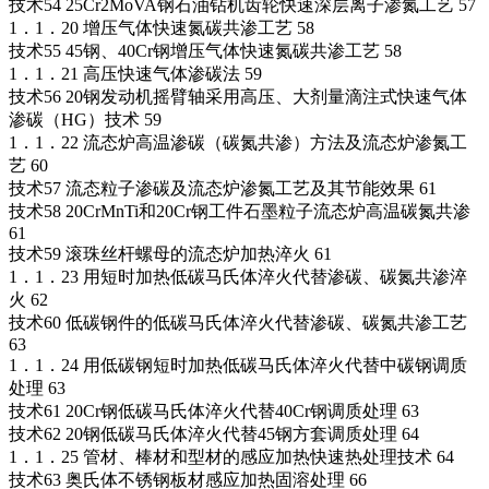
技术54 25Cr2MoVA钢石油钻机齿轮快速深层离子渗氮工艺 57
1．1．20 增压气体快速氮碳共渗工艺 58
技术55 45钢、40Cr钢增压气体快速氮碳共渗工艺 58
1．1．21 高压快速气体渗碳法 59
技术56 20钢发动机摇臂轴采用高压、大剂量滴注式快速气体
渗碳（HG）技术 59
1．1．22 流态炉高温渗碳（碳氮共渗）方法及流态炉渗氮工
艺 60
技术57 流态粒子渗碳及流态炉渗氮工艺及其节能效果 61
技术58 20CrMnTi和20Cr钢工件石墨粒子流态炉高温碳氮共渗
61
技术59 滚珠丝杆螺母的流态炉加热淬火 61
1．1．23 用短时加热低碳马氏体淬火代替渗碳、碳氮共渗淬
火 62
技术60 低碳钢件的低碳马氏体淬火代替渗碳、碳氮共渗工艺
63
1．1．24 用低碳钢短时加热低碳马氏体淬火代替中碳钢调质
处理 63
技术61 20Cr钢低碳马氏体淬火代替40Cr钢调质处理 63
技术62 20钢低碳马氏体淬火代替45钢方套调质处理 64
1．1．25 管材、棒材和型材的感应加热快速热处理技术 64
技术63 奥氏体不锈钢板材感应加热固溶处理 66