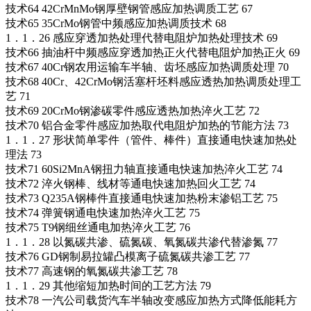
技术64 42CrMnMo钢厚壁钢管感应加热调质工艺 67
技术65 35CrMo钢管中频感应加热调质技术 68
1．1．26 感应穿透加热处理代替电阻炉加热处理技术 69
技术66 抽油杆中频感应穿透加热正火代替电阻炉加热正火 69
技术67 40Cr钢农用运输车半轴、齿坯感应加热调质处理 70
技术68 40Cr、42CrMo钢活塞杆坯料感应透热加热调质处理工
艺 71
技术69 20CrMo钢渗碳零件感应透热加热淬火工艺 72
技术70 铝合金零件感应加热取代电阻炉加热的节能方法 73
1．1．27 形状简单零件（管件、棒件）直接通电快速加热处
理法 73
技术71 60Si2MnA钢扭力轴直接通电快速加热淬火工艺 74
技术72 淬火钢棒、线材等通电快速加热回火工艺 74
技术73 Q235A钢棒件直接通电快速加热粉末渗铝工艺 75
技术74 弹簧钢通电快速加热淬火工艺 75
技术75 T9钢细丝通电加热淬火工艺 76
1．1．28 以氮碳共渗、硫氮碳、氧氮碳共渗代替渗氮 77
技术76 GD钢制易拉罐凸模离子硫氮碳共渗工艺 77
技术77 高速钢的氧氮碳共渗工艺 78
1．1．29 其他缩短加热时间的工艺方法 79
技术78 一汽公司载货汽车半轴改变感应加热方式降低能耗方