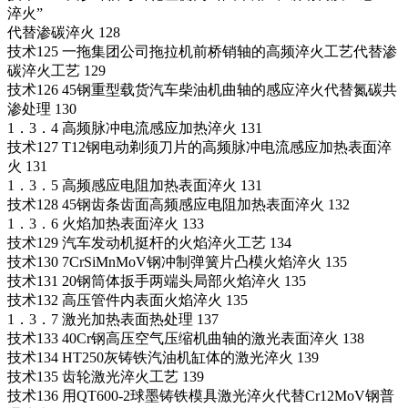
淬火”
代替渗碳淬火 128
技术125 一拖集团公司拖拉机前桥销轴的高频淬火工艺代替渗
碳淬火工艺 129
技术126 45钢重型载货汽车柴油机曲轴的感应淬火代替氮碳共
渗处理 130
1．3．4 高频脉冲电流感应加热淬火 131
技术127 T12钢电动剃须刀片的高频脉冲电流感应加热表面淬
火 131
1．3．5 高频感应电阻加热表面淬火 131
技术128 45钢齿条齿面高频感应电阻加热表面淬火 132
1．3．6 火焰加热表面淬火 133
技术129 汽车发动机挺杆的火焰淬火工艺 134
技术130 7CrSiMnMoV钢冲制弹簧片凸模火焰淬火 135
技术131 20钢筒体扳手两端头局部火焰淬火 135
技术132 高压管件内表面火焰淬火 135
1．3．7 激光加热表面热处理 137
技术133 40Cr钢高压空气压缩机曲轴的激光表面淬火 138
技术134 HT250灰铸铁汽油机缸体的激光淬火 139
技术135 齿轮激光淬火工艺 139
技术136 用QT600-2球墨铸铁模具激光淬火代替Cr12MoV钢普