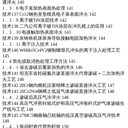
通淬火 140
1．3．8 电子束加热表面热处理 141
技术137 Cr12钢热变形模具电子束表面淬火 142
1．3．9 离子镀TiN涂层技术 142
技术138 二汽公司离子镀TiN涂层在冲孔模上的应用 143
1．3．10 电接触加热表面淬火 143
技术139 灰铸铁机床床身导轨接触电阻加热淬火 144
1．3．11 离子注入技术 144
技术140 W6Mo5Cr4V2钢制螺母孔冲头的离子注入处理工艺
145
1．4 简化或取消热处理工序方法 145
1．4．1 省去渗碳后重新加热的淬火 146
技术141 坦克车齿轮碳氮共渗直接淬火代替渗碳＋二次加热淬
火工艺 146
技术142 20Cr钢内燃机活塞销稀土渗碳直接淬火工艺 147
技术143 20Cr2Ni4钢稀土低温气体渗碳直接淬火工艺 148
1．4．2 渗碳后高压气冷淬火 148
技术144 高压气淬密封箱式炉和高压气淬推杆式炉气体渗碳生
产线与工艺 148
技术145 27MC5钢曲轴凸轮轴的低压真空渗碳高压气淬技术
149
1．4．3 振动时效代替热时效 150